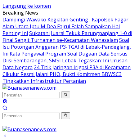
Langsung ke konten
Breaking News
Dampingi Wawako Kegiatan Genting , Kapolsek Pagar
Alam Utara Iptu M Dea Fajrul Falah Sampaikan Hal
Penting Ini
Sukatani Juara! Tekuk Parungpanjang 1-0 di
Final Sengit Turnamen se-Kecamatan Wanasalam
Soal
Isu Potongan Anggaran P3-TGAI di Lebak-Pandeglang,
Ini Kata Pengawal Program
Soal Dugaan Data Sensus
Diisi Sembarangan, SMSI Lebak Tegaskan: Ini Urusan
Data Negara
24 Titik Jaringan Irigasi P3A di Kecamatan
Cikulur Resmi Jalani PHO, Bukti Komitmen BBWSC3
Tingkatkan Infrastruktur Pertanian