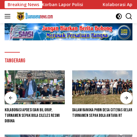
Langsung
m Subuh, Korban Lapor Polisi
Breaking News
Kolaborasi Apdesi dan BI
ke
konten
Tangerang
Kolaborasi Apdesi dan BIL Grup,
Dalam Rangka PHBN Desa Citeras Gelar
Turnamen Sepak Bola Cileles Resmi
Turnamen Sepak Bola Antara RT
Dibuka