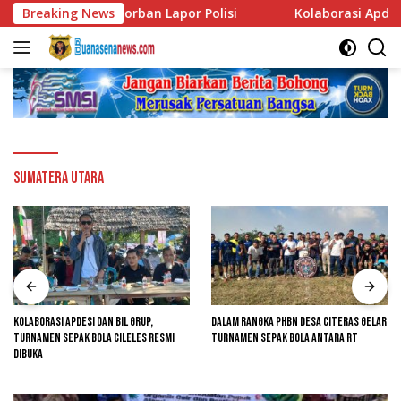
Langsung
m Subuh, Korban Lapor Polisi
Breaking News
Kolaborasi Apdesi dan BIL
ke
konten
Sumatera Utara
Kolaborasi Apdesi dan BIL Grup,
Dalam Rangka PHBN Desa Citeras Gelar
Turnamen Sepak Bola Cileles Resmi
Turnamen Sepak Bola Antara RT
Dibuka