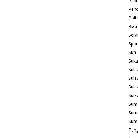
Pap
Pend
Polit
Riau
Sera
Spor
Sufi
Suk
Sula
Sula
Sula
Sula
Suma
Suma
Suma
Tan