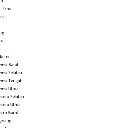
ua
idikan
ics
ng
ts
abumi
wesi Barat
wesi Selatan
wesi Tengah
wesi Utara
tera Selatan
tera Utara
tra Barat
gerang