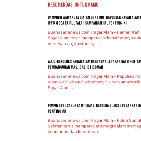
Rekomendasi untuk kamu
Dampingi Wawako Kegiatan Genting , Kapolsek Pagar Alam
Iptu M Dea Fajrul Falah Sampaikan Hal Penting Ini
Buanasenanews.com, Pagar Alam – Pemerintah 
Pagar Alam terus memperkuat komitmennya da
menekan angka stunting…
Wajo-kapolres Pagar Alam Barengan Letakan Batu Perta
Pembangunan Masjid Al-Istiqomah
Buanasenanews.com, Pagar Alam – Kapolres Pa
Alam AKBP Adam Purbantoro, Sik bersama Walik
Pagar Alam…
Pimpin Apel Sabuk Kamtibmas, Kapolda Sumsel Pesankan H
Penting Ini
Buanasenanews.com, Pagar Alam – Polda Suma
Selatan terus memperkuat sinergi dalam menja
keamanan dan ketertiban…