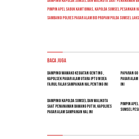
Dampingi Kapolda Sumsel Dan Walikota Saat Penanaman Ba
Pimpin Apel Sabuk Kamtibmas, Kapolda Sumsel Pesankan Ha
Sambangi Polres Pagar Alam Bid Propam Polda Sumsel La
Baca Juga
Dampingi Wawako Kegiatan Genting ,
Paparan GO
Kapolsek Pagar Alam Utara Iptu M Dea
Pagar Alam
Fajrul Falah Sampaikan Hal Penting Ini
Ini
Dampingi Kapolda Sumsel Dan Walikota
Pimpin Apel
Saat Penanaman Bawang Putih, Kapolres
Sumsel Pesa
Pagar Alam Sampaikan Hal Ini