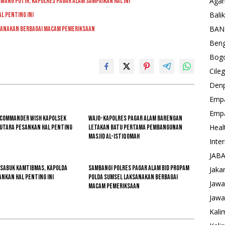
Aga
wang Putih, Kapolres Pagar Alam Sampaikan Hal Ini
Bali
l Penting Ini
BAN
ksanakan Berbagai Macam Pemeriksaan
Beng
Bog
Cile
Den
Emp
Emp
 Commander Wish Kapolsek
Wajo-kapolres Pagar Alam Barengan
Heal
 Utara Pesankan Hal Penting
Letakan Batu Pertama Pembangunan
Masjid Al-Istiqomah
Inte
JAB
 Sabuk Kamtibmas, Kapolda
Sambangi Polres Pagar Alam Bid Propam
Jaka
nkan Hal Penting Ini
Polda Sumsel Laksanakan Berbagai
Jawa
Macam Pemeriksaan
Jawa
Kali