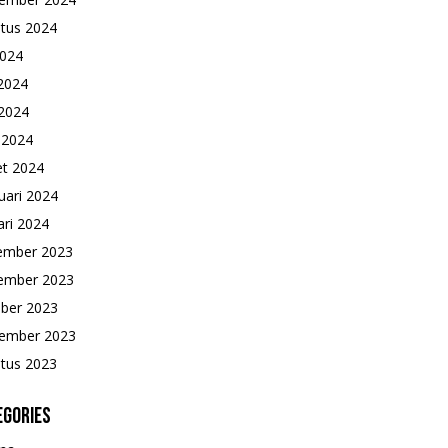
tus 2024
2024
 2024
2024
l 2024
t 2024
uari 2024
ari 2024
ember 2023
ember 2023
ber 2023
ember 2023
tus 2023
egories