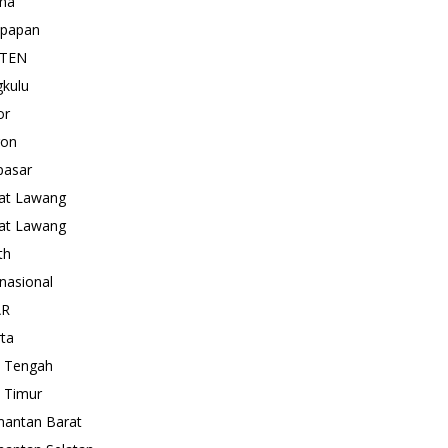
ma
kpapan
TEN
kulu
or
gon
pasar
at Lawang
at Lawang
th
rnasional
AR
rta
 Tengah
 Timur
mantan Barat