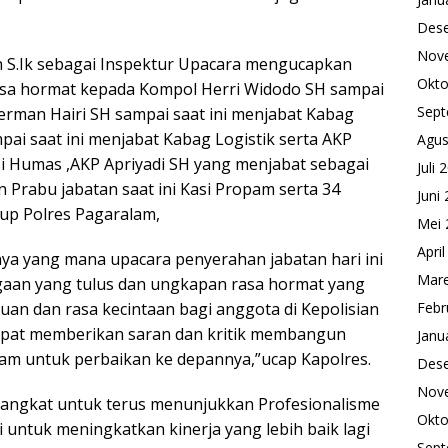
Des
Nov
 S.Ik sebagai Inspektur Upacara mengucapkan
Okto
asa hormat kepada Kompol Herri Widodo SH sampai
Sept
erman Hairi SH sampai saat ini menjabat Kabag
i saat ini menjabat Kabag Logistik serta AKP
Agus
i Humas ,AKP Apriyadi SH yang menjabat sebagai
Juli 
Prabu jabatan saat ini Kasi Propam serta 34
Juni
kup Polres Pagaralam,
Mei 
Apri
inya yang mana upacara penyerahan jabatan hari ini
Mare
aan yang tulus dan ungkapan rasa hormat yang
tuan dan rasa kecintaan bagi anggota di Kepolisian
Febr
dapat memberikan saran dan kritik membangun
Janu
lam untuk perbaikan ke depannya,”ucap Kapolres.
Des
Nov
Pangkat untuk terus menunjukkan Profesionalisme
Okto
 untuk meningkatkan kinerja yang lebih baik lagi
Sept