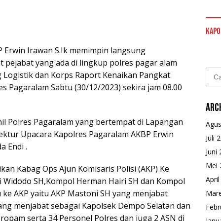
Kapo
 Erwin Irawan S.Ik memimpin langsung
pejabat yang ada di lingkup polres pagar alam
Cari
 Logistik dan Korps Raport Kenaikan Pangkat
untu
es Pagaralam Sabtu (30/12/2023) sekira jam 08.00
Arc
il Polres Pagaralam yang bertempat di Lapangan
Agus
pektur Upacara Kapolres Pagaralam AKBP Erwin
Juli 
 Endi .
Juni
Mei 
an Kabag Ops Ajun Komisaris Polisi (AKP) Ke
Apri
rri Widodo SH,Kompol Herman Hairi SH dan Kompol
tu ke AKP yaitu AKP Mastoni SH yang menjabat
Mare
yang menjabat sebagai Kapolsek Dempo Selatan dan
Febr
Propam serta 34 Personel Polres dan juga 2 ASN di
Janu