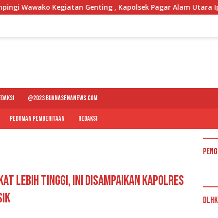
egiatan Genting , Kapolsek Pagar Alam Utara Iptu M Dea Fajru
EDAKSI
@2023 BUANASENANEWS.COM
PEDOMAN PEMBERITAAN
REDAKSI
Peng
at Lebih Tinggi, Ini Disampaikan Kapolres
Sik
DLHK