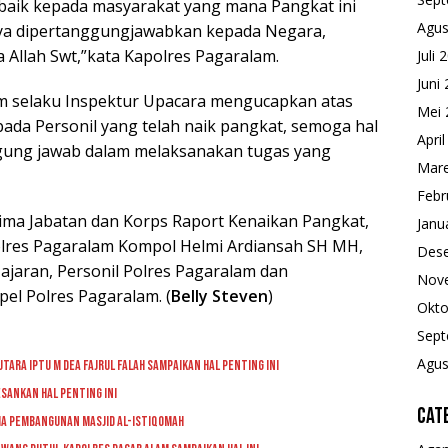
baik kepada masyarakat yang mana Pangkat ini
Agus
ya dipertanggungjawabkan kepada Negara,
a Allah Swt,”kata Kapolres Pagaralam.
Juli 
Juni
m selaku Inspektur Upacara mengucapkan atas
Mei 
ada Personil yang telah naik pangkat, semoga hal
Apri
ggung jawab dalam melaksanakan tugas yang
Mare
Febr
ma Jabatan dan Korps Raport Kenaikan Pangkat,
Janu
 Polres Pagaralam Kompol Helmi Ardiansah SH MH,
Des
ajaran, Personil Polres Pagaralam dan
Nov
el Polres Pagaralam. (
Belly Steven
)
Okto
Sept
Agus
tara Iptu M Dea Fajrul Falah Sampaikan Hal Penting Ini
sankan Hal Penting Ini
Cat
a Pembangunan Masjid Al-Istiqomah