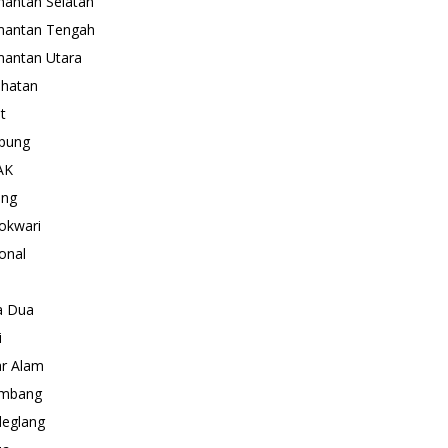
mantan Selatan
mantan Tengah
mantan Utara
hatan
t
pung
AK
ang
okwari
onal
a Dua
i
r Alam
embang
eglang