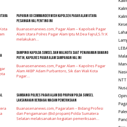
Kali
Kali
 Utara
Paparan GO Commander Wish Kapolsek Pagar Alam Utara
Kali
Pesankan Hal Penting Ini
Kese
Kota
Buanasenanews.com, Pagar Alam – Kapolsek Pagar
Laha
lam
Alam Utara Polres Pagar Alam Iptu M.Dea Fajrul,S.Tr.K
melakukan…
Lam
LEB
Dampingi Kapolda Sumsel Dan Walikota Saat Penanaman Bawang
ma
Mal
Putih, Kapolres Pagar Alam Sampaikan Hal Ini
Man
Buanasenanews.com, Pagar Alam – Kapolres Pagar
gar
Alam AKBP Adam Purbantoro, Sik dan Wali Kota
Nasi
ota
Pagar…
NTT
Nus
al
Sambangi Polres Pagar Alam Bid Propam Polda Sumsel
Opin
Laksanakan Berbagai Macam Pemeriksaan
Paga
tera
Buanasenanews.com, Pagaralam – Bidang Profesi
Pal
ga
dan Pengamanan (Bid propam) Polda Sumatera
Selatan melaksanakan kegiatan pemeriksaan…
Pand