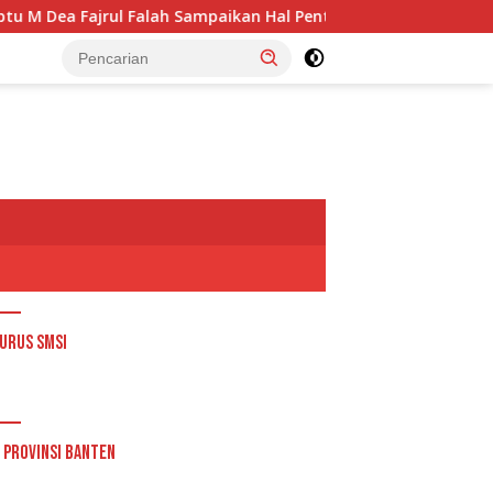
l Falah Sampaikan Hal Penting Ini
Sukatani Juara! Te
urus SMSI
 Provinsi Banten