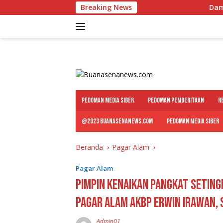
Langsung
Breaking News
Dampingi Wawako K
ke
konten
PEDOMAN MEDIA SIBER
PEDOMAN PEMBERITAAN
R
@2023 BUANASENANEWS.COM
PEDOMAN MEDIA SIBER
Beranda
Pagar Alam
Pagar Alam
Pimpin Kenaikan Pangkat Setingk
Pagar Alam AKBP Erwin Irawan, 
Admin01