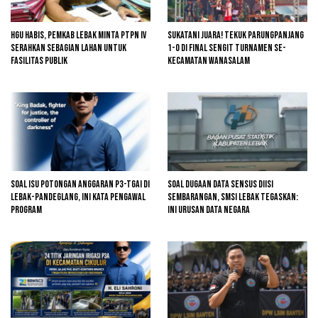
HGU Habis, Pemkab Lebak Minta PTPN IV
Sukatani Juara! Tekuk Parungpanjang
Serahkan Sebagian Lahan untuk
1-0 di Final Sengit Turnamen se-
Fasilitas Publik
Kecamatan Wanasalam
Soal Isu Potongan Anggaran P3-TGAI di
Soal Dugaan Data Sensus Diisi
Lebak-Pandeglang, Ini Kata Pengawal
Sembarangan, SMSI Lebak Tegaskan:
Program
Ini Urusan Data Negara