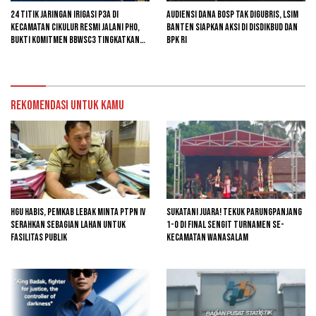
24 Titik Jaringan Irigasi P3A di
Audiensi Dana BOSP Tak Digubris, LSIM
Kecamatan Cikulur Resmi Jalani PHO,
Banten Siapkan Aksi di Disdikbud dan
Bukti Komitmen BBWSC3 Tingkatkan
BPK RI
Infrastruktur Pertanian
Rekomendasi untuk kamu
HGU Habis, Pemkab Lebak Minta PTPN IV
Sukatani Juara! Tekuk Parungpanjang
Serahkan Sebagian Lahan untuk
1-0 di Final Sengit Turnamen se-
Fasilitas Publik
Kecamatan Wanasalam