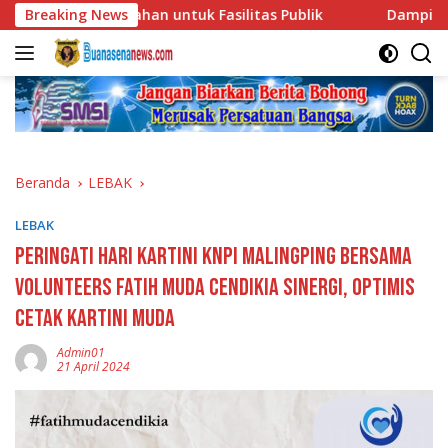
Langsung
 Lahan untuk Fasilitas Publik
Breaking News
Dampingi Wawako Kegiat
ke
konten
Beranda
LEBAK
LEBAK
Peringati Hari Kartini KNPI Malingping Bersama
Volunteers Fatih Muda Cendikia Sinergi, Optimis
Cetak Kartini Muda
Admin01
21 April 2024