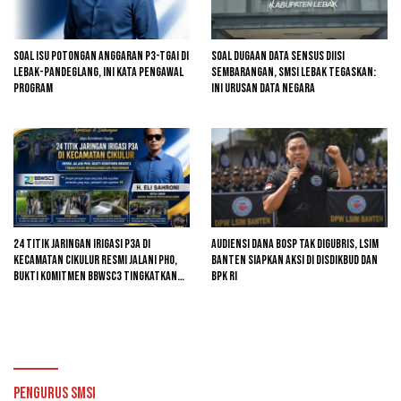
Soal Isu Potongan Anggaran P3-TGAI di
Soal Dugaan Data Sensus Diisi
Lebak-Pandeglang, Ini Kata Pengawal
Sembarangan, SMSI Lebak Tegaskan:
Program
Ini Urusan Data Negara
24 Titik Jaringan Irigasi P3A di
Audiensi Dana BOSP Tak Digubris, LSIM
Kecamatan Cikulur Resmi Jalani PHO,
Banten Siapkan Aksi di Disdikbud dan
Bukti Komitmen BBWSC3 Tingkatkan
BPK RI
Infrastruktur Pertanian
Pengurus SMSI