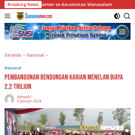
Langsung
engit Turnamen se-Kecamatan Wanasalam
Breaking News
Soal Isu Poto
ke
konten
Beranda
Nasional
Nasional
Pembangunan Bendungan Karian Menelan Biaya
2,2 triliun
Admin01
9 Januari 2024