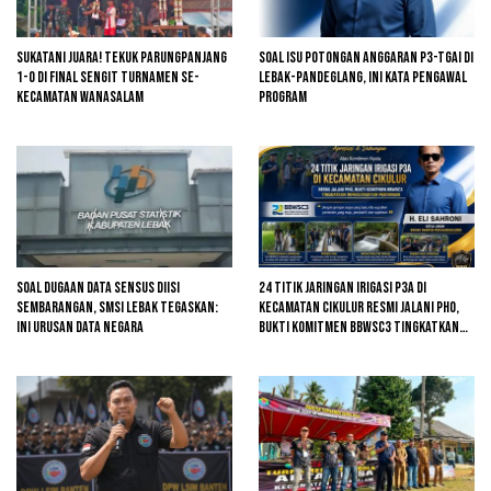
Sukatani Juara! Tekuk Parungpanjang
Soal Isu Potongan Anggaran P3-TGAI di
1-0 di Final Sengit Turnamen se-
Lebak-Pandeglang, Ini Kata Pengawal
Kecamatan Wanasalam
Program
Soal Dugaan Data Sensus Diisi
24 Titik Jaringan Irigasi P3A di
Sembarangan, SMSI Lebak Tegaskan:
Kecamatan Cikulur Resmi Jalani PHO,
Ini Urusan Data Negara
Bukti Komitmen BBWSC3 Tingkatkan
Infrastruktur Pertanian