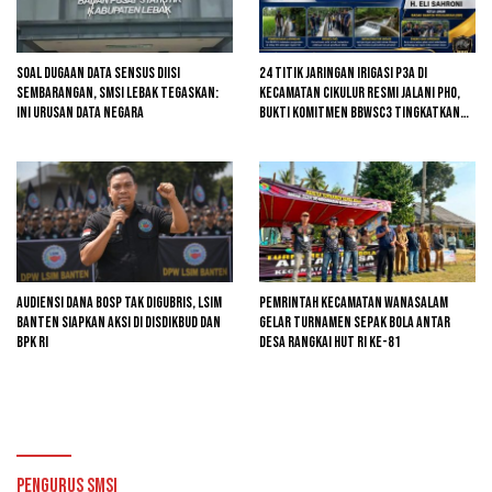
Soal Dugaan Data Sensus Diisi
24 Titik Jaringan Irigasi P3A di
Sembarangan, SMSI Lebak Tegaskan:
Kecamatan Cikulur Resmi Jalani PHO,
Ini Urusan Data Negara
Bukti Komitmen BBWSC3 Tingkatkan
Infrastruktur Pertanian
Audiensi Dana BOSP Tak Digubris, LSIM
Pemrintah kecamatan Wanasalam
Banten Siapkan Aksi di Disdikbud dan
Gelar Turnamen Sepak Bola Antar
BPK RI
Desa Rangkai HUT RI ke-81
Pengurus SMSI