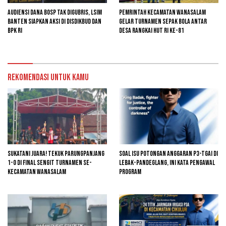
Audiensi Dana BOSP Tak Digubris, LSIM
Pemrintah kecamatan Wanasalam
Banten Siapkan Aksi di Disdikbud dan
Gelar Turnamen Sepak Bola Antar
BPK RI
Desa Rangkai HUT RI ke-81
Rekomendasi untuk kamu
Sukatani Juara! Tekuk Parungpanjang
Soal Isu Potongan Anggaran P3-TGAI di
1-0 di Final Sengit Turnamen se-
Lebak-Pandeglang, Ini Kata Pengawal
Kecamatan Wanasalam
Program