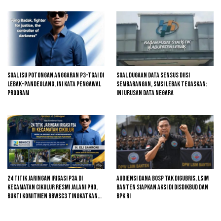
Soal Isu Potongan Anggaran P3-TGAI di
Soal Dugaan Data Sensus Diisi
Lebak-Pandeglang, Ini Kata Pengawal
Sembarangan, SMSI Lebak Tegaskan:
Program
Ini Urusan Data Negara
24 Titik Jaringan Irigasi P3A di
Audiensi Dana BOSP Tak Digubris, LSIM
Kecamatan Cikulur Resmi Jalani PHO,
Banten Siapkan Aksi di Disdikbud dan
Bukti Komitmen BBWSC3 Tingkatkan
BPK RI
Infrastruktur Pertanian