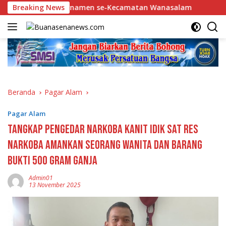
Langsung
inal Sengit Turnamen se-Kecamatan Wanasalam
Breaking News
Soal Is
ke
konten
Beranda
Pagar Alam
Pagar Alam
Tangkap Pengedar Narkoba Kanit Idik Sat Res
Narkoba Amankan Seorang Wanita Dan Barang
Bukti 500 Gram Ganja
Admin01
13 November 2025