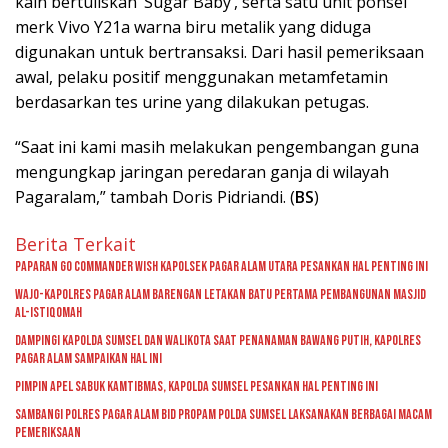
kain bertuliskan ‘Sugar Baby’, serta satu unit ponsel
merk Vivo Y21a warna biru metalik yang diduga
digunakan untuk bertransaksi. Dari hasil pemeriksaan
awal, pelaku positif menggunakan metamfetamin
berdasarkan tes urine yang dilakukan petugas.
“Saat ini kami masih melakukan pengembangan guna
mengungkap jaringan peredaran ganja di wilayah
Pagaralam,” tambah Doris Pidriandi. (
BS
)
Berita Terkait
Paparan GO Commander Wish Kapolsek Pagar Alam Utara Pesankan Hal Penting Ini
Wajo-kapolres Pagar Alam Barengan Letakan Batu Pertama Pembangunan Masjid
Al-Istiqomah
Dampingi Kapolda Sumsel Dan Walikota Saat Penanaman Bawang Putih, Kapolres
Pagar Alam Sampaikan Hal Ini
Pimpin Apel Sabuk Kamtibmas, Kapolda Sumsel Pesankan Hal Penting Ini
Sambangi Polres Pagar Alam Bid Propam Polda Sumsel Laksanakan Berbagai Macam
Pemeriksaan