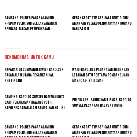
Sambangi Polres Pagar Alam Bid
Gerak Cepat Tim Serigala Unit Pidum
Propam Polda Sumsel Laksanakan
Amankan Pelaku Penganiayaan Kurang
Berbagai Macam Pemeriksaan
Dari 24 Jam
Rekomendasi untuk kamu
Paparan GO Commander Wish Kapolsek
Wajo-kapolres Pagar Alam Barengan
Pagar Alam Utara Pesankan Hal
Letakan Batu Pertama Pembangunan
Penting Ini
Masjid Al-Istiqomah
Dampingi Kapolda Sumsel Dan Walikota
Pimpin Apel Sabuk Kamtibmas, Kapolda
Saat Penanaman Bawang Putih,
Sumsel Pesankan Hal Penting Ini
Kapolres Pagar Alam Sampaikan Hal Ini
Sambangi Polres Pagar Alam Bid
Gerak Cepat Tim Serigala Unit Pidum
Propam Polda Sumsel Laksanakan
Amankan Pelaku Penganiayaan Kurang