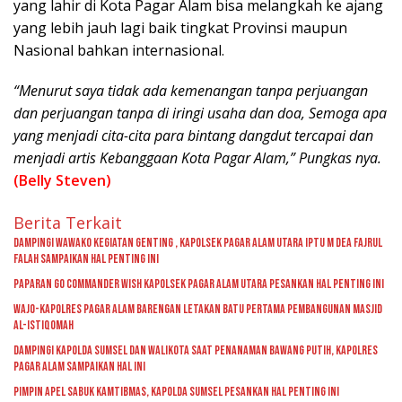
yang lahir di Kota Pagar Alam bisa melangkah ke ajang
yang lebih jauh lagi baik tingkat Provinsi maupun
Nasional bahkan internasional.
“Menurut saya tidak ada kemenangan tanpa perjuangan
dan perjuangan tanpa di iringi usaha dan doa, Semoga apa
yang menjadi cita-cita para bintang dangdut tercapai dan
menjadi artis Kebanggaan Kota Pagar Alam,” Pungkas nya.
(Belly Steven)
Berita Terkait
Dampingi Wawako Kegiatan Genting , Kapolsek Pagar Alam Utara Iptu M Dea Fajrul
Falah Sampaikan Hal Penting Ini
Paparan GO Commander Wish Kapolsek Pagar Alam Utara Pesankan Hal Penting Ini
Wajo-kapolres Pagar Alam Barengan Letakan Batu Pertama Pembangunan Masjid
Al-Istiqomah
Dampingi Kapolda Sumsel Dan Walikota Saat Penanaman Bawang Putih, Kapolres
Pagar Alam Sampaikan Hal Ini
Pimpin Apel Sabuk Kamtibmas, Kapolda Sumsel Pesankan Hal Penting Ini