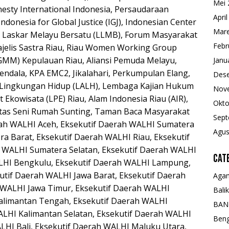
Mei 
sty International Indonesia, Persaudaraan
Apri
donesia for Global Justice (IGJ), Indonesian Center
Mare
a Laskar Melayu Bersatu (LLMB), Forum Masyarakat
Febr
jelis Sastra Riau, Riau Women Working Group
MM) Kepulauan Riau, Aliansi Pemuda Melayu,
Janu
ndala, KPA EMC2, Jikalahari, Perkumpulan Elang,
Des
i Lingkungan Hidup (LALH), Lembaga Kajian Hukum
Nov
Ekowisata (LPE) Riau, Alam Indonesia Riau (AIR),
Okto
itas Seni Rumah Sunting, Taman Baca Masyarakat
Sept
rah WALHI Aceh, Eksekutif Daerah WALHI Sumatera
Agus
a Barat, Eksekutif Daerah WALHI Riau, Eksekutif
 WALHI Sumatera Selatan, Eksekutif Daerah WALHI
Cat
ALHI Bengkulu, Eksekutif Daerah WALHI Lampung,
utif Daerah WALHI Jawa Barat, Eksekutif Daerah
Aga
 WALHI Jawa Timur, Eksekutif Daerah WALHI
Bali
alimantan Tengah, Eksekutif Daerah WALHI
BAN
ALHI Kalimantan Selatan, Eksekutif Daerah WALHI
Beng
LHI Bali, Eksekutif Daerah WALHI Maluku Utara,