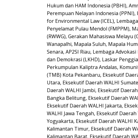
Hukum dan HAM Indonesia (PBHI), Amne
Perempuan Nelayan Indonesia (PPNI), In
for Environmental Law (ICEL), Lembag
Penyelamat Pulau Mendol (FMPPM), Ma
(RWWG), Gerakan Mahasiswa Melayu (G
Wanapalhi, Mapala Suluh, Mapala Hume
Senara, AP2SI Riau, Lembaga Advokas
dan Demokrasi (LKHD), Laskar Penggiat 
Perkumpulan Kaliptra Andalas, Komun
(TMB) Kota Pekanbaru, Eksekutif Dae
Utara, Eksekutif Daerah WALHI Sumater
Daerah WALHI Jambi, Eksekutif Daerah
Bangka Belitung, Eksekutif Daerah W
Eksekutif Daerah WALHI Jakarta, Eksek
WALHI Jawa Tengah, Eksekutif Daerah
Yogyakarta, Eksekutif Daerah WALHI K
Kalimantan Timur, Eksekutif Daerah W
Kalimantan Barat, Eksekutif Daerah WA