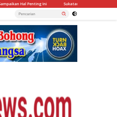
ni
Sukatani Juara! Tekuk Parungpanjang 1-0 di Final