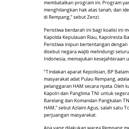
membatalkan program ini. Program ya
menghilangkan hak atas tanah, dan id
di Rempang,” sebut Zenzi.
Peristiwa berdarah ini bagi koalisi i
Kapolda Kepulauan Riau, Kapolresta B
Peristiwa inipun bertentangan dengan
disebut negara wajib melindungi selu
Indonesia, memajukan kesejahteraan 
”Tindakan aparat Kepolisian, BP Bata
masyarakat adat Pulau Rempang, adala
pelanggaran HAM secara nyata. Oleh k
Kapolri dan Panglima TNI untuk seger
Barelang dan Komandan Pangkalan TNI
HAM,” sebut Azlaini Agus, salah satu
perjuangan masyarakat.
Apa yang dilakukan warga Rempang m