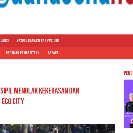
EDAKSI
@2023 BUANASENANEWS.COM
PEDOMAN PEMBERITAAN
REDAKSI
Peng
 Sipil Menolak Kekerasan dan
Eco City