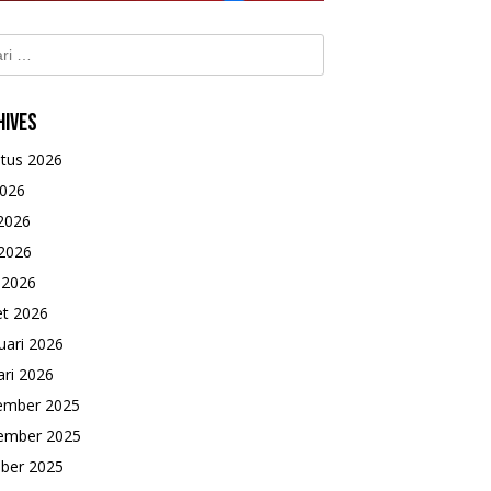
k:
hives
tus 2026
2026
 2026
2026
l 2026
t 2026
uari 2026
ari 2026
ember 2025
ember 2025
ber 2025