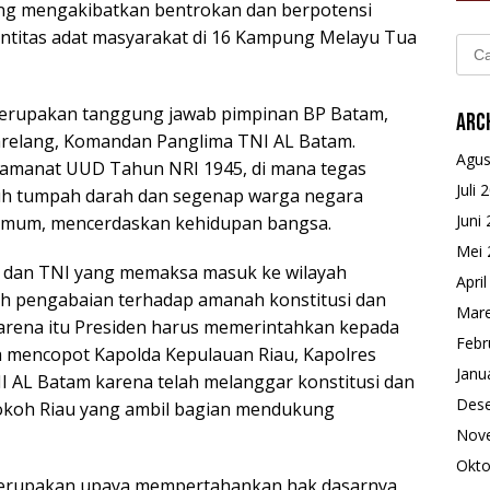
ng mengakibatkan bentrokan dan berpotensi
entitas adat masyarakat di 16 Kampung Melayu Tua
Cari
untu
ni merupakan tanggung jawab pimpinan BP Batam,
Arc
arelang, Komandan Panglima TNI AL Batam.
Agus
 amanat UUD Tahun NRI 1945, di mana tegas
Juli 
ruh tumpah darah dan segenap warga negara
Juni
umum, mencerdaskan kehidupan bangsa.
Mei 
m dan TNI yang memaksa masuk ke wilayah
Apri
h pengabaian terhadap amanah konstitusi dan
Mare
arena itu Presiden harus memerintahkan kepada
Febr
a mencopot Kapolda Kepulauan Riau, Kapolres
Janu
 AL Batam karena telah melanggar konstitusi dan
Des
 Tokoh Riau yang ambil bagian mendukung
Nov
Okto
erupakan upaya mempertahankan hak dasarnya