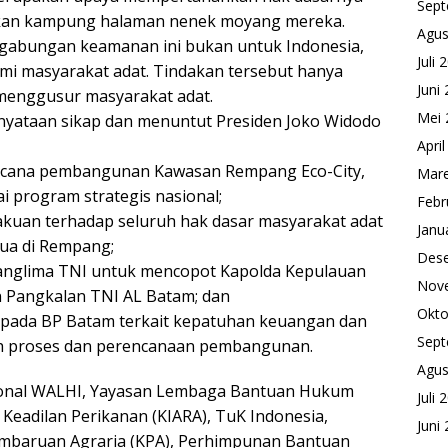
Sept
kan kampung halaman nenek moyang mereka.
Agus
 gabungan keamanan ini bukan untuk Indonesia,
Juli 
i masyarakat adat. Tindakan tersebut hanya
Juni
menggusur masyarakat adat.
Mei 
rnyataan sikap dan menuntut Presiden Joko Widodo
Apri
ncana pembangunan Kawasan Rempang Eco-City,
Mare
 program strategis nasional;
Febr
kuan terhadap seluruh hak dasar masyarakat adat
Janu
ua di Rempang;
Des
Panglima TNI untuk mencopot Kapolda Kepulauan
Nov
 Pangkalan TNI AL Batam; dan
Okto
epada BP Batam terkait kepatuhan keuangan dan
Sept
uh proses dan perencanaan pembangunan.
Agus
ional WALHI, Yayasan Lembaga Bantuan Hukum
Juli 
k Keadilan Perikanan (KIARA), TuK Indonesia,
Juni
embaruan Agraria (KPA), Perhimpunan Bantuan