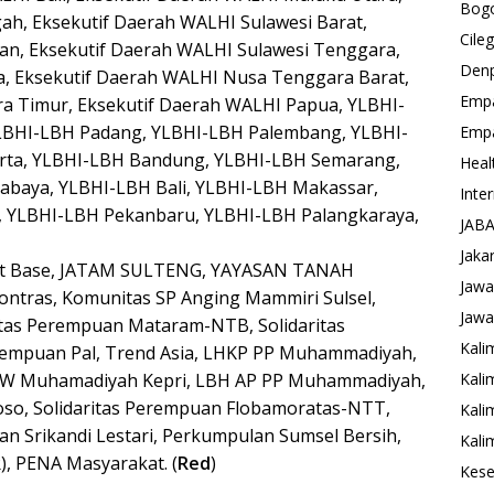
Bog
ah, Eksekutif Daerah WALHI Sulawesi Barat,
Cile
tan, Eksekutif Daerah WALHI Sulawesi Tenggara,
Den
a, Eksekutif Daerah WALHI Nusa Tenggara Barat,
Emp
a Timur, Eksekutif Daerah WALHI Papua, YLBHI-
LBHI-LBH Padang, YLBHI-LBH Palembang, YLBHI-
Emp
rta, YLBHI-LBH Bandung, YLBHI-LBH Semarang,
Heal
abaya, YLBHI-LBH Bali, YLBHI-LBH Makassar,
Inte
 YLBHI-LBH Pekanbaru, YLBHI-LBH Palangkaraya,
JAB
Jaka
ect Base, JATAM SULTENG, YAYASAN TANAH
Jawa
tras, Komunitas SP Anging Mammiri Sulsel,
Jawa
itas Perempuan Mataram-NTB, Solidaritas
Kali
rempuan Pal, Trend Asia, LHKP PP Muhammadiyah,
W Muhamadiyah Kepri, LBH AP PP Muhammadiyah,
Kali
oso, Solidaritas Perempuan Flobamoratas-NTT,
Kali
an Srikandi Lestari, Perkumpulan Sumsel Bersih,
Kali
), PENA Masyarakat. (
Red
)
Kese