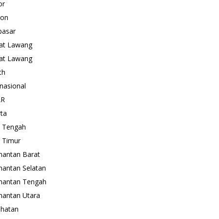
or
gon
pasar
at Lawang
at Lawang
th
rnasional
AR
rta
 Tengah
 Timur
mantan Barat
mantan Selatan
mantan Tengah
mantan Utara
hatan