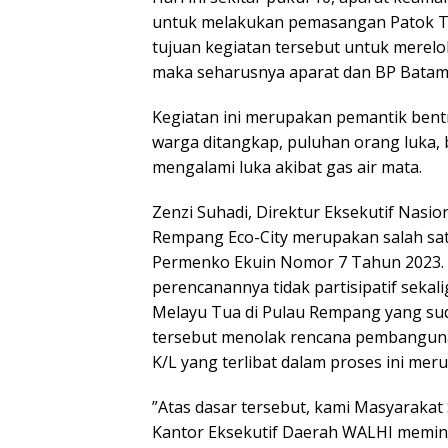
untuk melakukan pemasangan Patok Tat
tujuan kegiatan tersebut untuk merelo
maka seharusnya aparat dan BP Batam 
Kegiatan ini merupakan pemantik bent
warga ditangkap, puluhan orang luka,
mengalami luka akibat gas air mata.
Zenzi Suhadi, Direktur Eksekutif Na
Rempang Eco-City merupakan salah sat
Permenko Ekuin Nomor 7 Tahun 2023. Pr
perencanannya tidak partisipatif seka
Melayu Tua di Pulau Rempang yang sudah
tersebut menolak rencana pembanguna
K/L yang terlibat dalam proses ini m
”Atas dasar tersebut, kami Masyarakat S
Kantor Eksekutif Daerah WALHI memint