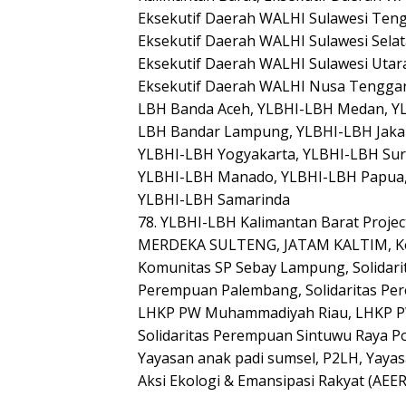
Eksekutif Daerah WALHI Sulawesi Teng
Eksekutif Daerah WALHI Sulawesi Sela
Eksekutif Daerah WALHI Sulawesi Utar
Eksekutif Daerah WALHI Nusa Tenggar
LBH Banda Aceh, YLBHI-LBH Medan, Y
LBH Bandar Lampung, YLBHI-LBH Jaka
YLBHI-LBH Yogyakarta, YLBHI-LBH Sur
YLBHI-LBH Manado, YLBHI-LBH Papua,
YLBHI-LBH Samarinda
78. YLBHI-LBH Kalimantan Barat Proj
MERDEKA SULTENG, JATAM KALTIM, Kon
Komunitas SP Sebay Lampung, Solidar
Perempuan Palembang, Solidaritas Pe
LHKP PW Muhammadiyah Riau, LHKP P
Solidaritas Perempuan Sintuwu Raya P
Yayasan anak padi sumsel, P2LH, Yayas
Aksi Ekologi & Emansipasi Rakyat (AEER