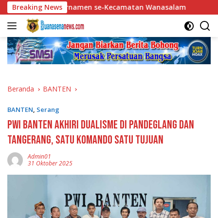
Langsung
engit Turnamen se-Kecamatan Wanasalam
Breaking News
Soal Isu Poto
ke
konten
Beranda
BANTEN
BANTEN
,
Serang
PWI Banten Akhiri Dualisme di Pandeglang dan
Tangerang, Satu Komando Satu Tujuan
Admin01
31 Oktober 2025