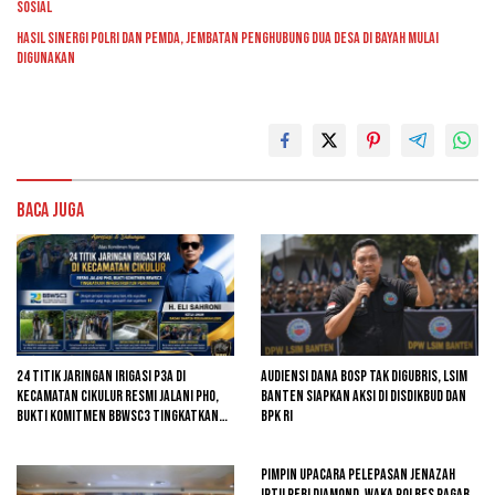
Sosial
Hasil Sinergi Polri dan Pemda, Jembatan Penghubung Dua Desa di Bayah Mulai
Digunakan
Baca Juga
24 Titik Jaringan Irigasi P3A di
Audiensi Dana BOSP Tak Digubris, LSIM
Kecamatan Cikulur Resmi Jalani PHO,
Banten Siapkan Aksi di Disdikbud dan
Bukti Komitmen BBWSC3 Tingkatkan
BPK RI
Infrastruktur Pertanian
Pimpin Upacara Pelepasan Jenazah
Iptu Peri Diamond, Waka Polres Pagar