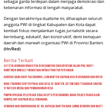
sebagai garda terdepan dalam menjaga demokrasi dan
kebenaran informasi di tengah masyarakat.
Dengan berakhirnya dualisme ini, diharapkan seluruh
anggota PWI di tingkat Kabupaten dan Kota dapat
kembali fokus menjalankan tugas jurnalistik secara
berimbang, edukatif, dan konstruktif, demi kemajuan
daerah dan marwah organisasi PWI di Provinsi Banten.
(Hn/Red)
Berita Terkait
24 Titik Jaringan Irigasi P3A di Kecamatan Cikulur Resmi Jalani PHO, Bukti
Komitmen BBWSC3 Tingkatkan Infrastruktur Pertanian
Audiensi Dana BOSP Tak Digubris, LSIM Banten Siapkan Aksi di Disdikbud dan BPK RI
Buka Training Center Pokja Jaga Desa se-Banten, Ketum SMSI Tekankan Sinergi
Strategis Media dan Pembangunan Desa
Pimpin Upacara Pelepasan Jenazah Iptu Peri Diamond, Waka Polres Pagar Alam
Kompol Roy Ucapkan Bela Sungkawa
Semarak Hari Bhayangkara ke-80, Kapolda Banten Buka Lomba Berburu dan Bakti