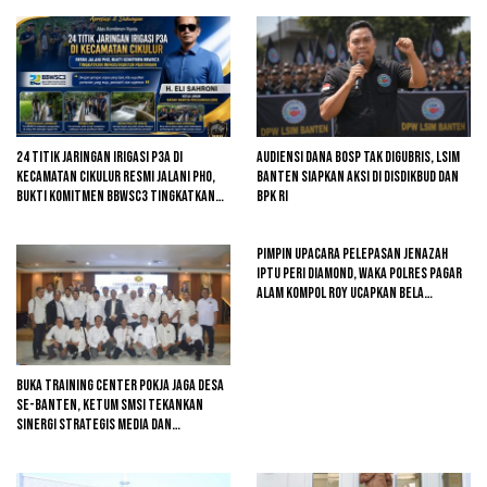
24 Titik Jaringan Irigasi P3A di
Audiensi Dana BOSP Tak Digubris, LSIM
Kecamatan Cikulur Resmi Jalani PHO,
Banten Siapkan Aksi di Disdikbud dan
Bukti Komitmen BBWSC3 Tingkatkan
BPK RI
Infrastruktur Pertanian
Pimpin Upacara Pelepasan Jenazah
Iptu Peri Diamond, Waka Polres Pagar
Alam Kompol Roy Ucapkan Bela
Sungkawa
Buka Training Center Pokja Jaga Desa
se-Banten, Ketum SMSI Tekankan
Sinergi Strategis Media dan
Pembangunan Desa