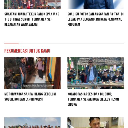
Sukatani Juara! Tekuk Parungpanjang
Soal Isu Potongan Anggaran P3-TGAI di
1-0 di Final Sengit Turnamen se-
Lebak-Pandeglang, Ini Kata Pengawal
Kecamatan Wanasalam
Program
Rekomendasi untuk kamu
Motor Warga Sajira Hilang Sebelum
Kolaborasi Apdesi dan BIL Grup,
Subuh, Korban Lapor Polisi
Turnamen Sepak Bola Cileles Resmi
Dibuka