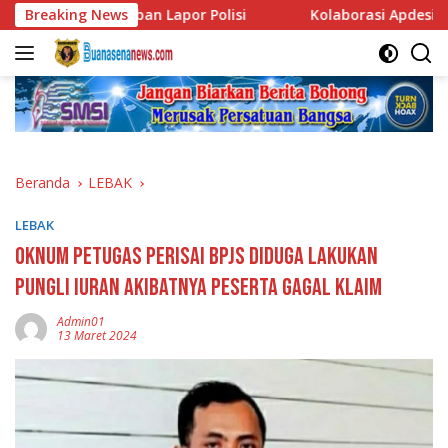
Langsung
h, Korban Lapor Polisi
Breaking News
Kolaborasi Apdesi dan BIL Grup,
ke
konten
Beranda
LEBAK
LEBAK
Oknum Petugas Perisai BPJS Diduga Lakukan
Pungli Iuran Akibatnya Peserta Gagal Klaim
Admin01
13 Maret 2024