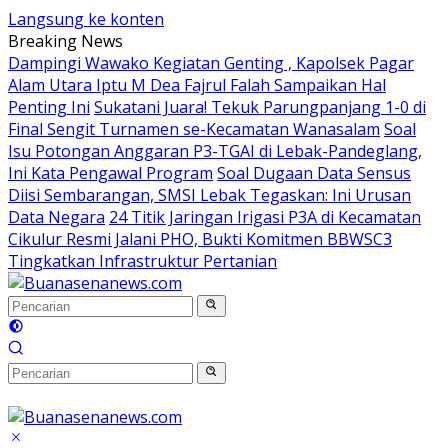
Langsung ke konten
Breaking News
Dampingi Wawako Kegiatan Genting , Kapolsek Pagar
Alam Utara Iptu M Dea Fajrul Falah Sampaikan Hal
Penting Ini
Sukatani Juara! Tekuk Parungpanjang 1-0 di
Final Sengit Turnamen se-Kecamatan Wanasalam
Soal
Isu Potongan Anggaran P3-TGAI di Lebak-Pandeglang,
Ini Kata Pengawal Program
Soal Dugaan Data Sensus
Diisi Sembarangan, SMSI Lebak Tegaskan: Ini Urusan
Data Negara
24 Titik Jaringan Irigasi P3A di Kecamatan
Cikulur Resmi Jalani PHO, Bukti Komitmen BBWSC3
Tingkatkan Infrastruktur Pertanian