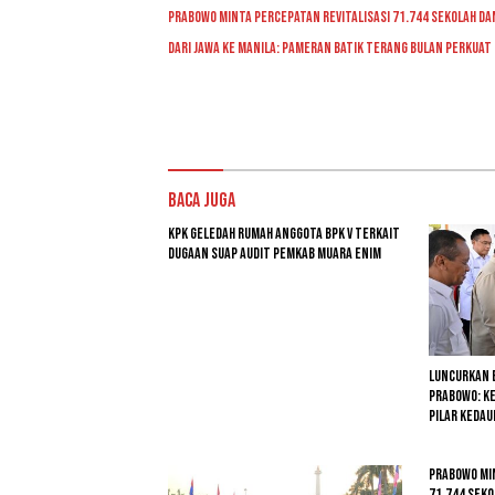
Prabowo Minta Percepatan Revitalisasi 71.744 Sekolah d
Dari Jawa ke Manila: Pameran Batik Terang Bulan Perkuat 
Baca Juga
KPK Geledah Rumah Anggota BPK V Terkait
Dugaan Suap Audit Pemkab Muara Enim
Luncurkan B
Prabowo: Ke
Pilar Keda
Prabowo Min
71.744 Sek