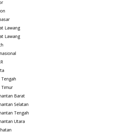
or
gon
pasar
at Lawang
at Lawang
th
rnasional
AR
rta
 Tengah
 Timur
mantan Barat
mantan Selatan
mantan Tengah
mantan Utara
hatan