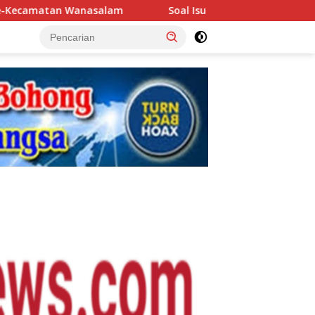
asalam
Soal Isu Potongan Anggaran P3-TGAI di Lebak-P