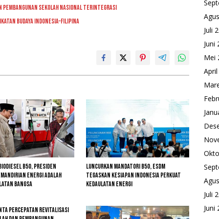
Sept
an Pembangunan Sekolah Nasional Terintegrasi
Agus
Ikatan Budaya Indonesia–Filipina
Juli 
Juni
Mei 
Apri
Mare
Febr
Janu
Des
Nov
Okto
iodiesel B50, Presiden
Luncurkan Mandatori B50, ESDM
Sept
mandirian Energi adalah
Tegaskan Kesiapan Indonesia Perkuat
Agus
ulatan Bangsa
Kedaulatan Energi
Juli 
Juni
ta Percepatan Revitalisasi
olah dan Pembangunan