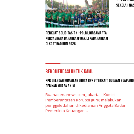
Sekolah Na
Perkuat Soliditas TNI-Polri, Dirsamapta
Korsabhara Baharkam Wakili Kabaharkam
di Kostrad Run 2026
Rekomendasi untuk kamu
KPK Geledah Rumah Anggota BPK V Terkait Dugaan Suap Aud
Pemkab Muara Enim
Buanasenanews.com, Jakarta – Komisi
Pemberantasan Korupsi (KPK) melakukan
penggeledahan di kediaman Anggota Badan
Pemeriksa Keuangan…