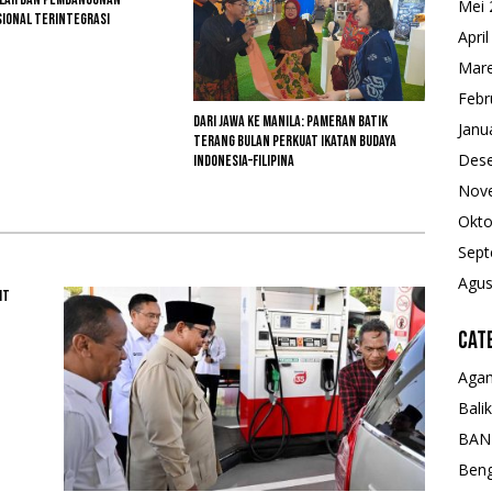
Mei 
sional Terintegrasi
Apri
Mare
Febr
Dari Jawa ke Manila: Pameran Batik
Janu
Terang Bulan Perkuat Ikatan Budaya
Des
Indonesia–Filipina
Nov
Okto
Sept
Agus
it
Cat
Aga
Bali
BAN
Beng