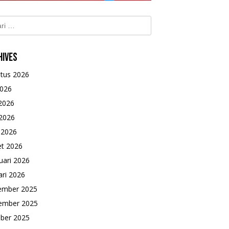
k:
hives
tus 2026
2026
 2026
2026
l 2026
t 2026
uari 2026
ari 2026
ember 2025
ember 2025
ber 2025