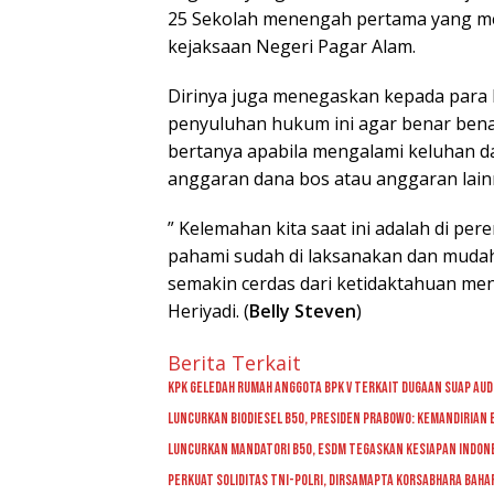
25 Sekolah menengah pertama yang me
kejaksaan Negeri Pagar Alam.
Dirinya juga menegaskan kepada para 
penyuluhan hukum ini agar benar ben
bertanya apabila mengalami keluhan da
anggaran dana bos atau anggaran lainny
” Kelemahan kita saat ini adalah di pe
pahami sudah di laksanakan dan mudah
semakin cerdas dari ketidaktahuan men
Heriyadi. (
Belly Steven
)
Berita Terkait
KPK Geledah Rumah Anggota BPK V Terkait Dugaan Suap Au
Luncurkan Biodiesel B50, Presiden Prabowo: Kemandirian 
Luncurkan Mandatori B50, ESDM Tegaskan Kesiapan Indon
Perkuat Soliditas TNI-Polri, Dirsamapta Korsabhara Baha