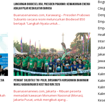
Bog
Luncurkan Biodiesel B50, Presiden Prabowo: Kemandirian Energi
Cile
adalah Pilar Kedaulatan Bangsa
Den
Buanasenanews.com, Karawang – Presiden Prabowo
Subianto secara resmi meluncurkan Biodiesel B50
Emp
bertajuk “Langkah Nyata untuk…
Emp
Heal
Inte
JAB
Jaka
Jawa
Jawa
Kali
esia
Perkuat Soliditas TNI-Polri, Dirsamapta Korsabhara Baharkam
Kali
Wakili Kabaharkam di Kostrad Run 2026
Kali
Buanasenanews.com, Jakarta – Ribuan peserta
Kali
gkah
memadati kawasan Monumen Nasional (Monas),
Jakarta Pusat, untuk mengikuti ajang…
Kese