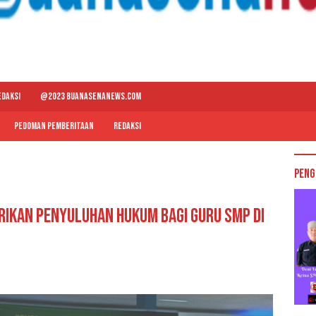
EDAKSI
@2023 BUANASENANEWS.COM
PEDOMAN PEMBERITAAN
REDAKSI
Peng
rikan Penyuluhan Hukum Bagi Guru SMP di