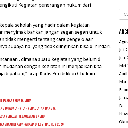
ngikuti Kegiatan penerangan hukum dari
Cari
untu
kepala sekolah yang hadir dalam kegiatan
Arc
ar menyimak bahkan jangan segan segan untuk
n tidak mengerti tentang cara pengelolaan
Agus
a supaya hal yang tidak diinginkan bisa di hindari.
Juli 
Juni
rencanaan , dimana suatu kegiatan yang belum di
Mei 
 mudahan dengan kegiatan ini menjadikan kita
jadi paham,” ucap Kadis Pendidikan Cholmin
Apri
Mare
Febr
Janu
dit Pemkab Muara Enim
Des
Energi adalah Pilar Kedaulatan Bangsa
Nov
esia Perkuat Kedaulatan Energi
Okto
rkam Wakili Kabaharkam di Kostrad Run 2026