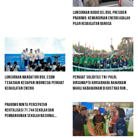
Luncurkan Biodiesel B50, Presiden
Prabowo: Kemandirian Energi adalah
Pilar Kedaulatan Bangsa
Luncurkan Mandatori B50, ESDM
Perkuat Soliditas TNI-Polri,
Tegaskan Kesiapan Indonesia Perkuat
Dirsamapta Korsabhara Baharkam
Kedaulatan Energi
Wakili Kabaharkam di Kostrad Run
2026
Prabowo Minta Percepatan
Revitalisasi 71.744 Sekolah dan
Pembangunan Sekolah Nasional
Terintegrasi