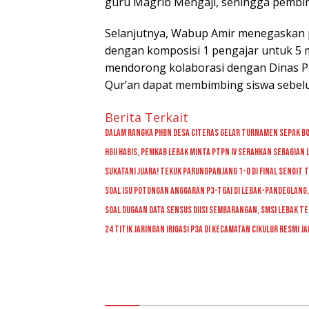
guru Magrib Mengaji, sehingga pembin
Selanjutnya, Wabup Amir menegaskan p
dengan komposisi 1 pengajar untuk 5 m
mendorong kolaborasi dengan Dinas P
Qur’an dapat membimbing siswa sebelu
Berita Terkait
Dalam Rangka PHBN Desa Citeras Gelar Turnamen Sepak B
HGU Habis, Pemkab Lebak Minta PTPN IV Serahkan Sebagian 
Sukatani Juara! Tekuk Parungpanjang 1-0 di Final Seng
Soal Isu Potongan Anggaran P3-TGAI di Lebak-Pandeglang,
Soal Dugaan Data Sensus Diisi Sembarangan, SMSI Lebak Te
24 Titik Jaringan Irigasi P3A di Kecamatan Cikulur Resmi