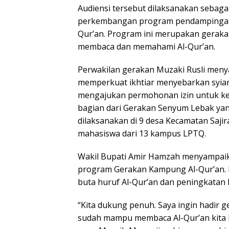
Audiensi tersebut dilaksanakan sebaga
perkembangan program pendampingan 
Qur’an. Program ini merupakan geraka
membaca dan memahami Al-Qur’an.
Perwakilan gerakan Muzaki Rusli meny
memperkuat ikhtiar menyebarkan syiar A
mengajukan permohonan izin untuk kegi
bagian dari Gerakan Senyum Lebak yan
dilaksanakan di 9 desa Kecamatan Saji
mahasiswa dari 13 kampus LPTQ.
Wakil Bupati Amir Hamzah menyampaik
program Gerakan Kampung Al-Qur’an.
buta huruf Al-Qur’an dan peningkata
“Kita dukung penuh. Saya ingin hadir 
sudah mampu membaca Al-Qur’an kita l