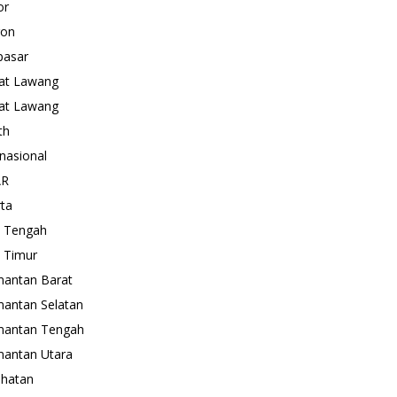
or
gon
pasar
at Lawang
at Lawang
th
rnasional
AR
rta
 Tengah
 Timur
mantan Barat
mantan Selatan
mantan Tengah
mantan Utara
hatan