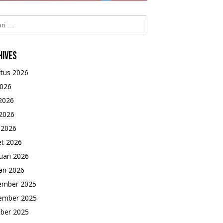
k:
hives
tus 2026
2026
 2026
2026
l 2026
t 2026
uari 2026
ari 2026
ember 2025
ember 2025
ber 2025