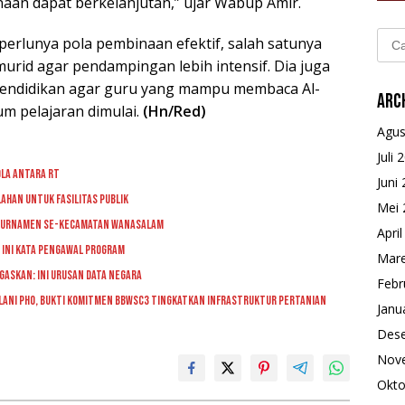
aan dapat berkelanjutan,” ujar Wabup Amir.
Cari
erlunya pola pembinaan efektif, salah satunya
untu
urid agar pendampingan lebih intensif. Dia juga
endidikan agar guru yang mampu membaca Al-
Arc
m pelajaran dimulai.
(Hn/Red)
Agus
Juli 
ola Antara RT
Juni
Lahan untuk Fasilitas Publik
Mei 
it Turnamen se-Kecamatan Wanasalam
Apri
 Ini Kata Pengawal Program
Mare
gaskan: Ini Urusan Data Negara
Febr
 Jalani PHO, Bukti Komitmen BBWSC3 Tingkatkan Infrastruktur Pertanian
Janu
Des
Nov
Okto