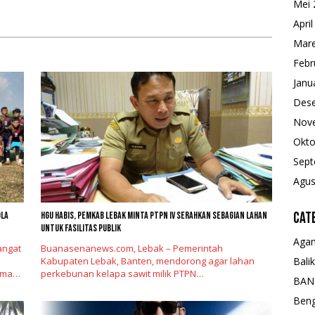
Mei 
Pertanian
Apri
Mare
Febr
Janu
Des
Nov
Okto
Sept
Agus
Cat
ola
HGU Habis, Pemkab Lebak Minta PTPN IV Serahkan Sebagian Lahan
untuk Fasilitas Publik
Aga
angat
Buanasenanews.com, Lebak – Pemerintah
Kabupaten Lebak, Banten, mendorong agar lahan
Bali
sama…
perkebunan kelapa sawit milik PTPN…
BAN
Beng