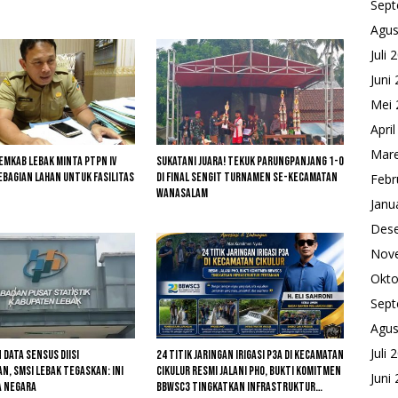
Sept
Agus
Juli 
Juni
Mei 
Apri
Mare
Pemkab Lebak Minta PTPN IV
Sukatani Juara! Tekuk Parungpanjang 1-0
bagian Lahan untuk Fasilitas
di Final Sengit Turnamen se-Kecamatan
Febr
Wanasalam
Janu
Des
Nov
Okto
Sept
Agus
Juli 
 Data Sensus Diisi
24 Titik Jaringan Irigasi P3A di Kecamatan
, SMSI Lebak Tegaskan: Ini
Cikulur Resmi Jalani PHO, Bukti Komitmen
Juni
a Negara
BBWSC3 Tingkatkan Infrastruktur