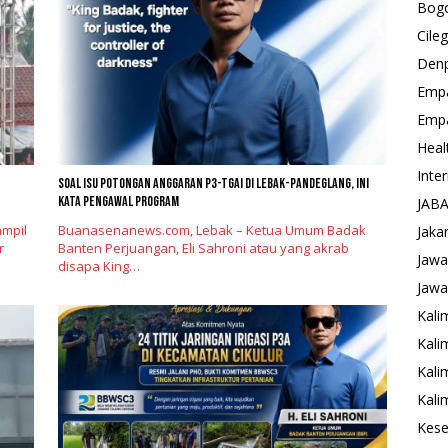
Bog
Cile
Den
Emp
Emp
Heal
Inte
Soal Isu Potongan Anggaran P3-TGAI di Lebak-Pandeglang, Ini
Kata Pengawal Program
JAB
mpil
Buanasenanews.com, Lebak – Ketua Umum Badak
Jaka
r
Banten Perjuangan, Eli Sahroni atau yang akrab
Jawa
disapa King…
Jawa
Kali
Kali
Kali
Kali
Kese