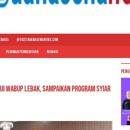
EDAKSI
@2023 BUANASENANEWS.COM
PEDOMAN PEMBERITAAN
REDAKSI
Peng
ui Wabup Lebak, Sampaikan Program Syiar