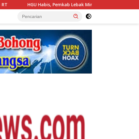
Pemkab Lebak Minta PTPN IV Serahkan Sebagian Lahan untuk Fas