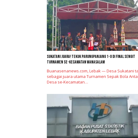
Sukatani Juara! Tekuk Parungpanjang 1-0 di Final Sengit
Turnamen se-Kecamatan Wanasalam
Buanasenanews.com, Lebak — Desa Sukatani ta
sebagai juara utama Turnamen Sepak Bola Anta
Desa se-Kecamatan…