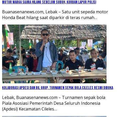
Motor Warga Sajira Hilang Sebelum Subuh, Korban Lapor Polisi
Buanasenanews.com, Lebak – Satu unit sepeda motor
Honda Beat hilang saat diparkir di teras rumah…
Kolaborasi Apdesi dan BIL Grup, Turnamen Sepak Bola Cileles Resmi Dibuka
Lebak, Buanasenanews.com – Turnamen sepak bola
Piala Asosiasi Pemerintah Desa Seluruh Indonesia
(Apdesi) Kecamatan Cileles…