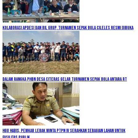
Kolaborasi Apdesi dan BIL Grup, Turnamen Sepak Bola Cileles Resmi Dibuka
Dalam Rangka PHBN Desa Citeras Gelar Turnamen Sepak Bola Antara RT
HGU Habis, Pemkab Lebak Minta PTPN IV Serahkan Sebagian Lahan untuk
Fasilitas Publik