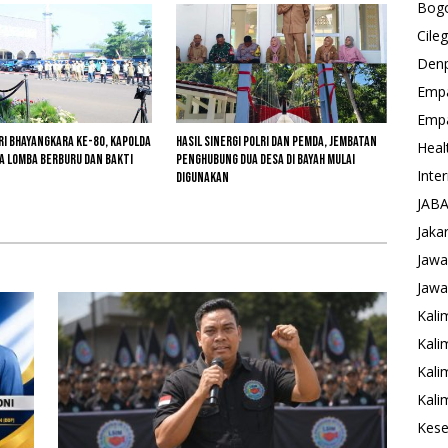
Bog
Cile
Den
Emp
Emp
i Bhayangkara ke-80, Kapolda
Hasil Sinergi Polri dan Pemda, Jembatan
Heal
a Lomba Berburu dan Bakti
Penghubung Dua Desa di Bayah Mulai
Inte
Digunakan
JAB
Jaka
Jawa
Jawa
Kali
Kali
Kali
Kali
Kese