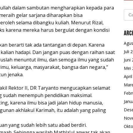
tullah dalam sambutan mengharapkan kepada para
Cari
eraih gelar sarjana diharapkan bisa
untu
roleh selama dibangku kuliah. Menurut Rizal,
ks karena mereka harus bergulat dengan kondisi
Arc
Agus
kan berarti tak ada tantangan di depan. Karena
Juli 
 kalian hadapi. Dan jangan puas dengan raihan saat
teruslah menuntut ilmu, dan semoga ilmu yang sudah
Juni
rimu, keluarga, masyarakat, bangsa dan negara,”
Mei 
tun jenaka.
Apri
Mare
akil Rektor II, DR Taryanto mengucapkan selamat
Febr
ng sudah menempuh pendidikan maksimal.
Janu
ng, karena ilmu bisa jadi jalan hidup manusia,
unan akhlakul Karimah, itu adalah yang paling
Des
Nov
an yang sudah lebih satu abad berdiri.
Okto
maah. Sehingga wasilah Mathla’ul anwar tak akan