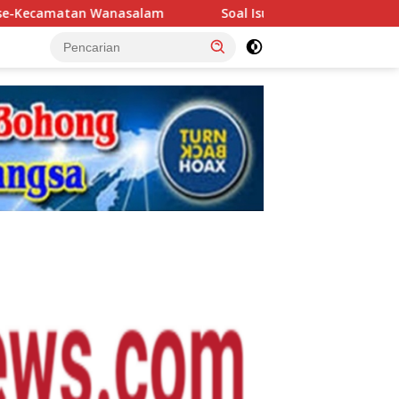
m
Soal Isu Potongan Anggaran P3-TGAI di Lebak-Pandeg