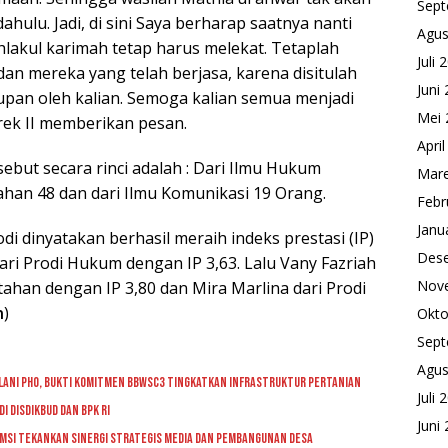
Sept
hulu. Jadi, di sini Saya berharap saatnya nanti
Agus
hlakul karimah tetap harus melekat. Tetaplah
Juli 
an mereka yang telah berjasa, karena disitulah
Juni
dupan oleh kalian. Semoga kalian semua menjadi
Mei 
rek II memberikan pesan.
Apri
sebut secara rinci adalah : Dari Ilmu Hukum
Mare
ahan 48 dan dari Ilmu Komunikasi 19 Orang.
Febr
Janu
di dinyatakan berhasil meraih indeks prestasi (IP)
Des
dari Prodi Hukum dengan IP 3,63. Lalu Vany Fazriah
Nov
ahan dengan IP 3,80 dan Mira Marlina dari Prodi
n
)
Okto
Sept
Agus
 Jalani PHO, Bukti Komitmen BBWSC3 Tingkatkan Infrastruktur Pertanian
Juli 
i Disdikbud dan BPK RI
Juni
SMSI Tekankan Sinergi Strategis Media dan Pembangunan Desa