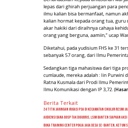
lepas dari ghirah perjuangan para penda
ilmu kalian bisa bermanfaat, namun ak
kalian hormat kepada orang tua, guru d
akar hakiki dari diraihnya cahaya kehi
orang yang berguna, aamiin,” ucap Wa
Diketahui, pada yudisium FHS ke 31 ter
sebanyak 57 orang, dari Ilmu Pemerint
Sedangkan tiga mahasiswa dari tiga pro
cumlaude, mereka adalah : Iin Purwini 
Ratna Kusmala dari Prodi Ilmu Pemerint
Ilmu Komunikasi dengan IP 3,72. (
Hasa
Berita Terkait
24 Titik Jaringan Irigasi P3A di Kecamatan Cikulur Resmi
Audiensi Dana BOSP Tak Digubris, LSIM Banten Siapkan Aksi d
Buka Training Center Pokja Jaga Desa se-Banten, Ketum 