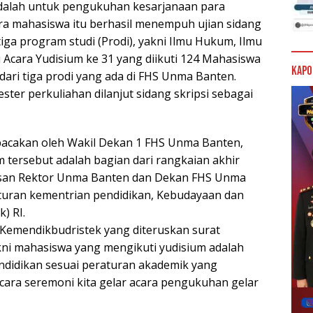
adalah untuk pengukuhan kesarjanaan para
a mahasiswa itu berhasil menempuh ujian sidang
 tiga program studi (Prodi), yakni Ilmu Hukum, Ilmu
 Acara Yudisium ke 31 yang diikuti 124 Mahasiswa
Kapo
dari tiga prodi yang ada di FHS Unma Banten.
ter perkuliahan dilanjut sidang skripsi sebagai
bacakan oleh Wakil Dekan 1 FHS Unma Banten,
 tersebut adalah bagian dari rangkaian akhir
usan Rektor Unma Banten dan Dekan FHS Unma
uran kementrian pendidikan, Kebudayaan dan
) RI.
 Kemendikbudristek yang diteruskan surat
ni mahasiswa yang mengikuti yudisium adalah
didikan sesuai peraturan akademik yang
ecara seremoni kita gelar acara pengukuhan gelar