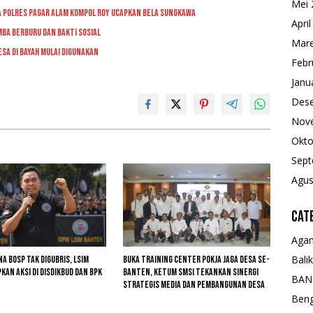
Mei 
ka Polres Pagar Alam Kompol Roy Ucapkan Bela Sungkawa
Apri
ba Berburu dan Bakti Sosial
Mare
esa di Bayah Mulai Digunakan
Febr
Janu
Des
Nov
Okto
Sept
Agus
Cat
Aga
Bali
na BOSP Tak Digubris, LSIM
Buka Training Center Pokja Jaga Desa se-
kan Aksi di Disdikbud dan BPK
Banten, Ketum SMSI Tekankan Sinergi
BAN
Strategis Media dan Pembangunan Desa
Beng