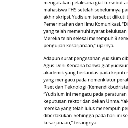
mengatakan pelaksana giat tersebut 
mahasiswa FHS setelah sebelumnya par
akhir skripsi. Yudisium tersebut diikuti
Pemerintahan dan Ilmu Komunikasi. “Di
yang telah memenuhi syarat kelulusan 
Mereka telah selesai menempuh 8 semes
pengujian kesarjanaan,” ujarnya.
Adapun surat pengesahan yudisium di
Agus Deni Kencana bahwa giat yudisium
akademik yang berlandas pada keput
yang mengacu pada nomenklatur perat
Riset dan Teknologi (Kemendikbudristek
“Yudisium ini mengacu pada peraturan
keputusan rektor dan dekan Unma. Yak
mereka yang telah lulus menempuh pen
diberlakukan. Sehingga pada hari ini s
kesarjanaan,” terangnya.