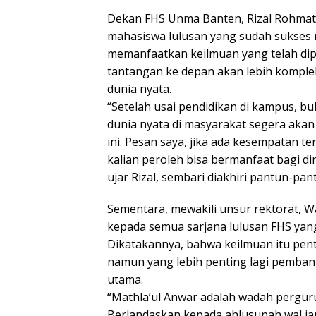
Dekan FHS Unma Banten, Rizal Rohma
mahasiswa lulusan yang sudah sukses m
memanfaatkan keilmuan yang telah dipe
tantangan ke depan akan lebih komple
dunia nyata.
“Setelah usai pendidikan di kampus, bu
dunia nyata di masyarakat segera akan
ini. Pesan saya, jika ada kesempatan 
kalian peroleh bisa bermanfaat bagi di
ujar Rizal, sembari diakhiri pantun-pan
Sementara, mewakili unsur rektorat, W
kepada semua sarjana lulusan FHS ya
Dikatakannya, bahwa keilmuan itu penti
namun yang lebih penting lagi pembang
utama.
“Mathla’ul Anwar adalah wadah perguru
Berlandaskan kepada ahlusunah wal ja