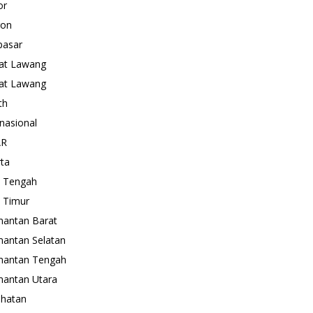
or
gon
pasar
at Lawang
at Lawang
th
rnasional
AR
rta
 Tengah
 Timur
mantan Barat
mantan Selatan
mantan Tengah
mantan Utara
hatan