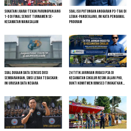
Sukatani Juara! Tekuk Parungpanjang
Soal Isu Potongan Anggaran P3-TGAI di
1-0 di Final Sengit Turnamen se-
Lebak-Pandeglang, Ini Kata Pengawal
Kecamatan Wanasalam
Program
Soal Dugaan Data Sensus Diisi
24 Titik Jaringan Irigasi P3A di
Sembarangan, SMSI Lebak Tegaskan:
Kecamatan Cikulur Resmi Jalani PHO,
Ini Urusan Data Negara
Bukti Komitmen BBWSC3 Tingkatkan
Infrastruktur Pertanian