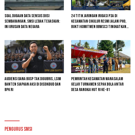
Soal Dugaan Data Sensus Diisi
24 Titik Jaringan Irigasi P3A di
Sembarangan, SMSI Lebak Tegaskan:
Kecamatan Cikulur Resmi Jalani PHO,
Ini Urusan Data Negara
Bukti Komitmen BBWSC3 Tingkatkan
Infrastruktur Pertanian
Audiensi Dana BOSP Tak Digubris, LSIM
Pemrintah kecamatan Wanasalam
Banten Siapkan Aksi di Disdikbud dan
Gelar Turnamen Sepak Bola Antar
BPK RI
Desa Rangkai HUT RI ke-81
Pengurus SMSI