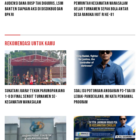
Audiensi Dana BOSP Tak Digubris, LSIM
Pemrintah kecamatan Wanasalam
Banten Siapkan Aksi di Disdikbud dan
Gelar Turnamen Sepak Bola Antar
BPK RI
Desa Rangkai HUT RI ke-81
Rekomendasi untuk kamu
Sukatani Juara! Tekuk Parungpanjang
Soal Isu Potongan Anggaran P3-TGAI di
1-0 di Final Sengit Turnamen se-
Lebak-Pandeglang, Ini Kata Pengawal
Kecamatan Wanasalam
Program