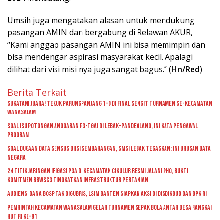
Umsih juga mengatakan alasan untuk mendukung
pasangan AMIN dan bergabung di Relawan AKUR,
“Kami anggap pasangan AMIN ini bisa memimpin dan
bisa mendengar aspirasi masyarakat kecil. Apalagi
dilihat dari visi misi nya juga sangat bagus.” (
Hn/Red
)
Berita Terkait
Sukatani Juara! Tekuk Parungpanjang 1-0 di Final Sengit Turnamen se-Kecamatan
Wanasalam
Soal Isu Potongan Anggaran P3-TGAI di Lebak-Pandeglang, Ini Kata Pengawal
Program
Soal Dugaan Data Sensus Diisi Sembarangan, SMSI Lebak Tegaskan: Ini Urusan Data
Negara
24 Titik Jaringan Irigasi P3A di Kecamatan Cikulur Resmi Jalani PHO, Bukti
Komitmen BBWSC3 Tingkatkan Infrastruktur Pertanian
Audiensi Dana BOSP Tak Digubris, LSIM Banten Siapkan Aksi di Disdikbud dan BPK RI
Pemrintah kecamatan Wanasalam Gelar Turnamen Sepak Bola Antar Desa Rangkai
HUT RI ke-81