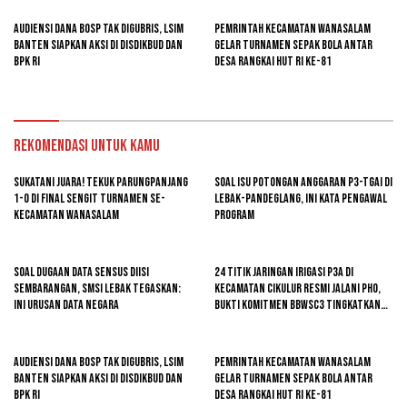
Audiensi Dana BOSP Tak Digubris, LSIM
Pemrintah kecamatan Wanasalam
Banten Siapkan Aksi di Disdikbud dan
Gelar Turnamen Sepak Bola Antar
BPK RI
Desa Rangkai HUT RI ke-81
Rekomendasi untuk kamu
Sukatani Juara! Tekuk Parungpanjang
Soal Isu Potongan Anggaran P3-TGAI di
1-0 di Final Sengit Turnamen se-
Lebak-Pandeglang, Ini Kata Pengawal
Kecamatan Wanasalam
Program
Soal Dugaan Data Sensus Diisi
24 Titik Jaringan Irigasi P3A di
Sembarangan, SMSI Lebak Tegaskan:
Kecamatan Cikulur Resmi Jalani PHO,
Ini Urusan Data Negara
Bukti Komitmen BBWSC3 Tingkatkan
Infrastruktur Pertanian
Audiensi Dana BOSP Tak Digubris, LSIM
Pemrintah kecamatan Wanasalam
Banten Siapkan Aksi di Disdikbud dan
Gelar Turnamen Sepak Bola Antar
BPK RI
Desa Rangkai HUT RI ke-81