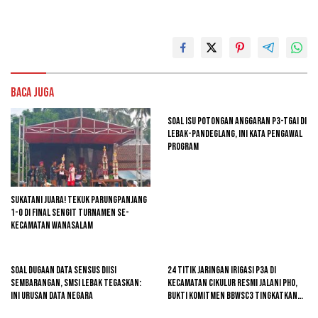
Baca Juga
Soal Isu Potongan Anggaran P3-TGAI di
Lebak-Pandeglang, Ini Kata Pengawal
Program
Sukatani Juara! Tekuk Parungpanjang
1-0 di Final Sengit Turnamen se-
Kecamatan Wanasalam
Soal Dugaan Data Sensus Diisi
24 Titik Jaringan Irigasi P3A di
Sembarangan, SMSI Lebak Tegaskan:
Kecamatan Cikulur Resmi Jalani PHO,
Ini Urusan Data Negara
Bukti Komitmen BBWSC3 Tingkatkan
Infrastruktur Pertanian