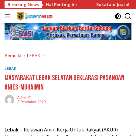
Langsung
Sampaikan Hal Penting Ini
Breaking News
Sukatani Juara! Tekuk Paru
ke
konten
Beranda
LEBAK
LEBAK
Masyarakat Lebak Selatan Deklarasi Pasangan
Anies-Muhaimin
Admin01
2 Desember 2023
Lebak
– Relawan Amin Kerja Untuk Rakyat (AKUR)