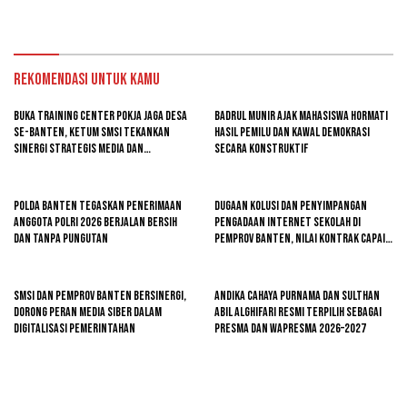
Rekomendasi untuk kamu
Buka Training Center Pokja Jaga Desa
Badrul Munir Ajak Mahasiswa Hormati
se-Banten, Ketum SMSI Tekankan
Hasil Pemilu dan Kawal Demokrasi
Sinergi Strategis Media dan
Secara Konstruktif
Pembangunan Desa
Polda Banten Tegaskan Penerimaan
Dugaan Kolusi dan Penyimpangan
Anggota Polri 2026 Berjalan Bersih
Pengadaan Internet Sekolah di
dan Tanpa Pungutan
Pemprov Banten, Nilai Kontrak Capai
Rp4,7 Miliar
SMSI dan Pemprov Banten Bersinergi,
Andika Cahaya Purnama dan Sulthan
Dorong Peran Media Siber dalam
Abil Alghifari Resmi Terpilih sebagai
Digitalisasi Pemerintahan
Presma dan Wapresma 2026–2027