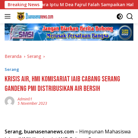
Langsung
r Alam Utara Iptu M Dea Fajrul Falah Sampaikan Hal Penting In
Breaking News
ke
konten
Beranda
Serang
Serang
Krisis Air, HMI Komisariat IAIB Cabang Serang
Gandeng PMI Distribusikan Air Bersih
Admin01
5 November 2023
Serang, buanasenanews.com
– Himpunan Mahasiswa