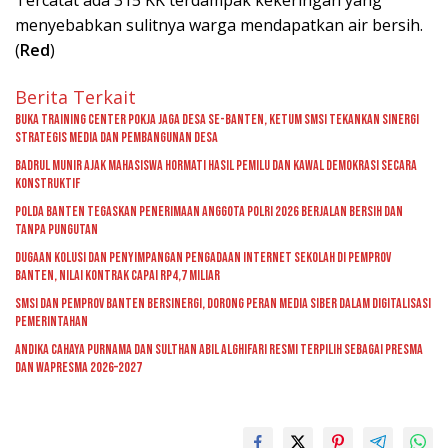
Tercatat ada 315 KK terdampak kekeringan yang
menyebabkan sulitnya warga mendapatkan air bersih.
(
Red
)
Berita Terkait
Buka Training Center Pokja Jaga Desa se-Banten, Ketum SMSI Tekankan Sinergi
Strategis Media dan Pembangunan Desa
Badrul Munir Ajak Mahasiswa Hormati Hasil Pemilu dan Kawal Demokrasi Secara
Konstruktif
Polda Banten Tegaskan Penerimaan Anggota Polri 2026 Berjalan Bersih dan
Tanpa Pungutan
Dugaan Kolusi dan Penyimpangan Pengadaan Internet Sekolah di Pemprov
Banten, Nilai Kontrak Capai Rp4,7 Miliar
SMSI dan Pemprov Banten Bersinergi, Dorong Peran Media Siber dalam Digitalisasi
Pemerintahan
Andika Cahaya Purnama dan Sulthan Abil Alghifari Resmi Terpilih sebagai Presma
dan Wapresma 2026–2027