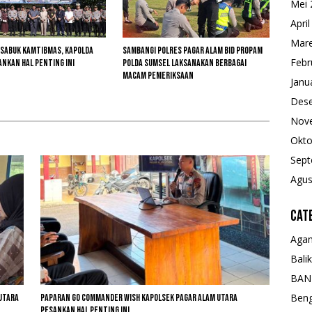
Mei 
Apri
Mare
 Sabuk Kamtibmas, Kapolda
Sambangi Polres Pagar Alam Bid Propam
Febr
nkan Hal Penting Ini
Polda Sumsel Laksanakan Berbagai
Macam Pemeriksaan
Janu
Des
Nov
Okto
Sept
Agus
Cat
Aga
Bali
BAN
Beng
 Utara
Paparan GO Commander Wish Kapolsek Pagar Alam Utara
Pesankan Hal Penting Ini