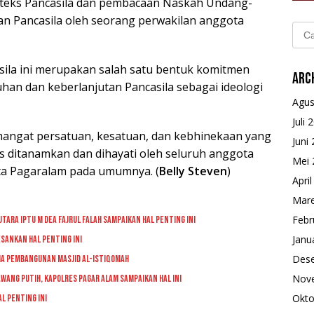
 teks Pancasila dan pembacaan Naskah Undang-
an Pancasila oleh seorang perwakilan anggota
Cari
untu
sila ini merupakan salah satu bentuk komitmen
Arc
an dan keberlanjutan Pancasila sebagai ideologi
Agus
Juli 
emangat persatuan, kesatuan, dan kebhinekaan yang
Juni
s ditanamkan dan dihayati oleh seluruh anggota
Mei 
ta Pagaralam pada umumnya. (
Belly Steven
)
Apri
Mare
Febr
tara Iptu M Dea Fajrul Falah Sampaikan Hal Penting Ini
Janu
sankan Hal Penting Ini
Des
a Pembangunan Masjid Al-Istiqomah
Nov
wang Putih, Kapolres Pagar Alam Sampaikan Hal Ini
Okto
l Penting Ini