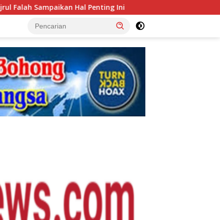
nting Ini
Sukatani Juara! Tekuk Parungpanjang 1-0 d