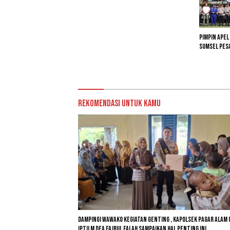
Pimpin Apel
Sumsel Pesa
Rekomendasi untuk kamu
Dampingi Wawako Kegiatan Genting , Kapolsek Pagar Alam
Iptu M Dea Fajrul Falah Sampaikan Hal Penting Ini