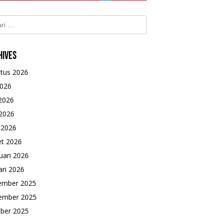
k:
hives
tus 2026
2026
 2026
2026
l 2026
t 2026
uari 2026
ari 2026
ember 2025
ember 2025
ber 2025