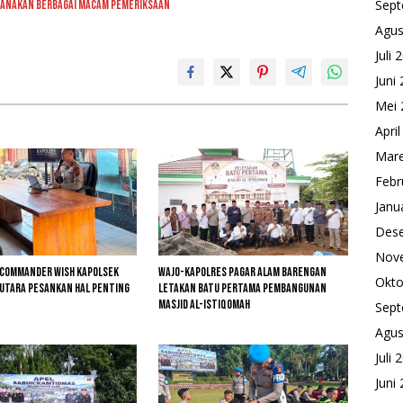
Sept
ksanakan Berbagai Macam Pemeriksaan
Agus
Juli 
Juni
Mei 
Apri
Mare
Febr
Janu
Des
Nov
 Commander Wish Kapolsek
Wajo-kapolres Pagar Alam Barengan
Okto
 Utara Pesankan Hal Penting
Letakan Batu Pertama Pembangunan
Masjid Al-Istiqomah
Sept
Agus
Juli 
Juni