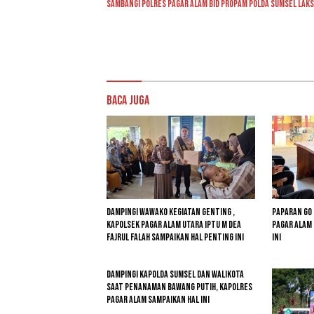
Sambangi Polres Pagar Alam Bid Propam Polda Sumsel La
Baca Juga
Dampingi Wawako Kegiatan Genting ,
Paparan GO
Kapolsek Pagar Alam Utara Iptu M Dea
Pagar Alam
Fajrul Falah Sampaikan Hal Penting Ini
Ini
Dampingi Kapolda Sumsel Dan Walikota
Saat Penanaman Bawang Putih, Kapolres
Pagar Alam Sampaikan Hal Ini