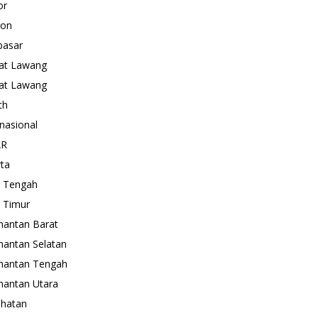
or
gon
pasar
at Lawang
at Lawang
th
rnasional
AR
rta
 Tengah
 Timur
mantan Barat
mantan Selatan
mantan Tengah
mantan Utara
hatan