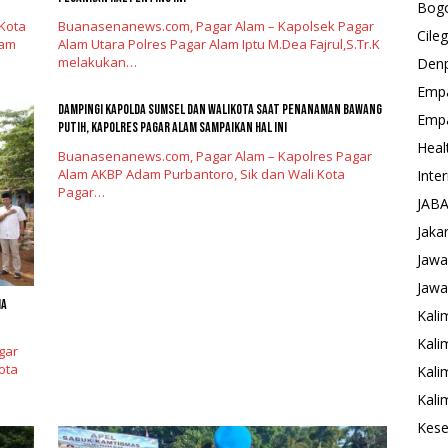
Bog
Kota
Buanasenanews.com, Pagar Alam – Kapolsek Pagar
Cile
lam
Alam Utara Polres Pagar Alam Iptu M.Dea Fajrul,S.Tr.K
melakukan…
Den
Emp
Dampingi Kapolda Sumsel Dan Walikota Saat Penanaman Bawang
Emp
Putih, Kapolres Pagar Alam Sampaikan Hal Ini
Heal
Buanasenanews.com, Pagar Alam – Kapolres Pagar
Alam AKBP Adam Purbantoro, Sik dan Wali Kota
Inte
Pagar…
JAB
Jaka
Jawa
Jawa
ma
Kali
Kali
gar
ota
Kali
Kali
Kese