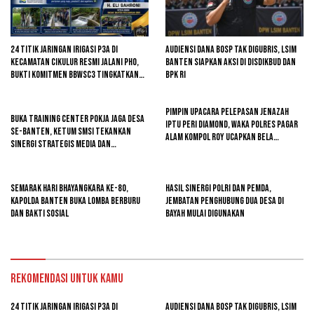
24 Titik Jaringan Irigasi P3A di
Audiensi Dana BOSP Tak Digubris, LSIM
Kecamatan Cikulur Resmi Jalani PHO,
Banten Siapkan Aksi di Disdikbud dan
Bukti Komitmen BBWSC3 Tingkatkan
BPK RI
Infrastruktur Pertanian
Pimpin Upacara Pelepasan Jenazah
Buka Training Center Pokja Jaga Desa
Iptu Peri Diamond, Waka Polres Pagar
se-Banten, Ketum SMSI Tekankan
Alam Kompol Roy Ucapkan Bela
Sinergi Strategis Media dan
Sungkawa
Pembangunan Desa
Semarak Hari Bhayangkara ke-80,
Hasil Sinergi Polri dan Pemda,
Kapolda Banten Buka Lomba Berburu
Jembatan Penghubung Dua Desa di
dan Bakti Sosial
Bayah Mulai Digunakan
Rekomendasi untuk kamu
24 Titik Jaringan Irigasi P3A di
Audiensi Dana BOSP Tak Digubris, LSIM