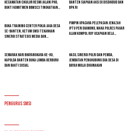
Kecamatan Cikulur Resmi Jalani PHO,
Banten Siapkan Aksi di Disdikbud dan
Bukti Komitmen BBWSC3 Tingkatkan
BPK RI
Infrastruktur Pertanian
Pimpin Upacara Pelepasan Jenazah
Buka Training Center Pokja Jaga Desa
Iptu Peri Diamond, Waka Polres Pagar
se-Banten, Ketum SMSI Tekankan
Alam Kompol Roy Ucapkan Bela
Sinergi Strategis Media dan
Sungkawa
Pembangunan Desa
Semarak Hari Bhayangkara ke-80,
Hasil Sinergi Polri dan Pemda,
Kapolda Banten Buka Lomba Berburu
Jembatan Penghubung Dua Desa di
dan Bakti Sosial
Bayah Mulai Digunakan
Pengurus SMSI