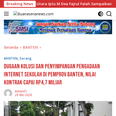
Langsung
ar Alam Utara Iptu M Dea Fajrul Falah Sampaikan Hal Penting 
Breaking News
ke
konten
Beranda
BANTEN
BANTEN
,
Serang
Dugaan Kolusi dan Penyimpangan Pengadaan
Internet Sekolah di Pemprov Banten, Nilai
Kontrak Capai Rp4,7 Miliar
Admin01
26 Mei 2026