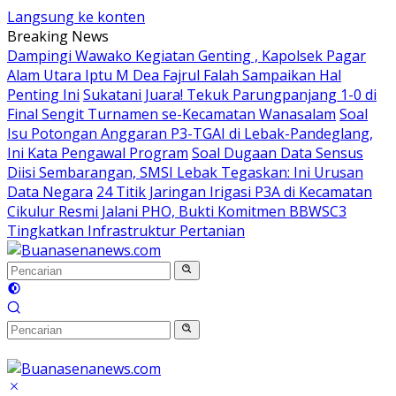
Langsung ke konten
Breaking News
Dampingi Wawako Kegiatan Genting , Kapolsek Pagar
Alam Utara Iptu M Dea Fajrul Falah Sampaikan Hal
Penting Ini
Sukatani Juara! Tekuk Parungpanjang 1-0 di
Final Sengit Turnamen se-Kecamatan Wanasalam
Soal
Isu Potongan Anggaran P3-TGAI di Lebak-Pandeglang,
Ini Kata Pengawal Program
Soal Dugaan Data Sensus
Diisi Sembarangan, SMSI Lebak Tegaskan: Ini Urusan
Data Negara
24 Titik Jaringan Irigasi P3A di Kecamatan
Cikulur Resmi Jalani PHO, Bukti Komitmen BBWSC3
Tingkatkan Infrastruktur Pertanian