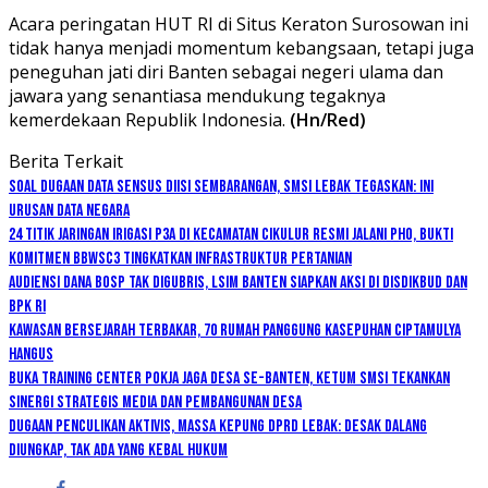
Acara peringatan HUT RI di Situs Keraton Surosowan ini
tidak hanya menjadi momentum kebangsaan, tetapi juga
peneguhan jati diri Banten sebagai negeri ulama dan
jawara yang senantiasa mendukung tegaknya
kemerdekaan Republik Indonesia.
(Hn/Red)
Berita Terkait
Soal Dugaan Data Sensus Diisi Sembarangan, SMSI Lebak Tegaskan: Ini
Urusan Data Negara
24 Titik Jaringan Irigasi P3A di Kecamatan Cikulur Resmi Jalani PHO, Bukti
Komitmen BBWSC3 Tingkatkan Infrastruktur Pertanian
Audiensi Dana BOSP Tak Digubris, LSIM Banten Siapkan Aksi di Disdikbud dan
BPK RI
Kawasan Bersejarah Terbakar, 70 Rumah Panggung Kasepuhan Ciptamulya
Hangus
Buka Training Center Pokja Jaga Desa se-Banten, Ketum SMSI Tekankan
Sinergi Strategis Media dan Pembangunan Desa
Dugaan Penculikan Aktivis, Massa Kepung DPRD Lebak: Desak Dalang
Diungkap, Tak Ada yang Kebal Hukum