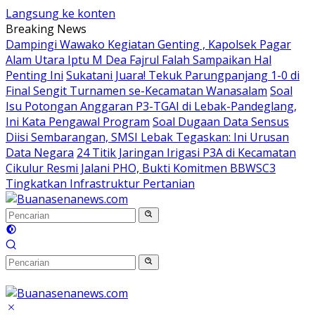
Langsung ke konten
Breaking News
Dampingi Wawako Kegiatan Genting , Kapolsek Pagar
Alam Utara Iptu M Dea Fajrul Falah Sampaikan Hal
Penting Ini
Sukatani Juara! Tekuk Parungpanjang 1-0 di
Final Sengit Turnamen se-Kecamatan Wanasalam
Soal
Isu Potongan Anggaran P3-TGAI di Lebak-Pandeglang,
Ini Kata Pengawal Program
Soal Dugaan Data Sensus
Diisi Sembarangan, SMSI Lebak Tegaskan: Ini Urusan
Data Negara
24 Titik Jaringan Irigasi P3A di Kecamatan
Cikulur Resmi Jalani PHO, Bukti Komitmen BBWSC3
Tingkatkan Infrastruktur Pertanian