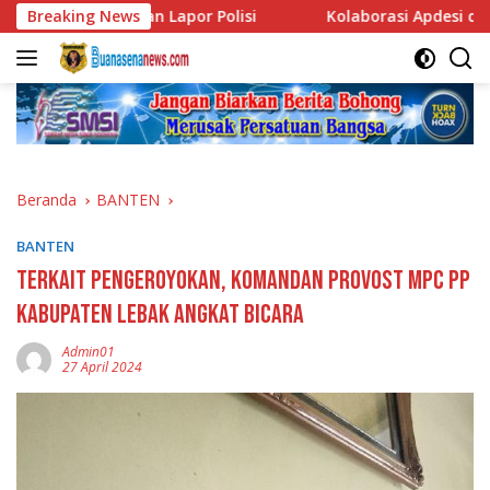
Langsung
Korban Lapor Polisi
Breaking News
Kolaborasi Apdesi dan BIL Grup, T
ke
konten
Beranda
BANTEN
BANTEN
Terkait Pengeroyokan, Komandan Provost MPC PP
Kabupaten Lebak Angkat Bicara
Admin01
27 April 2024