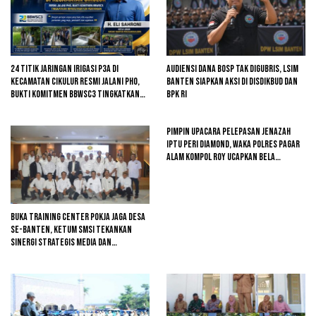
24 Titik Jaringan Irigasi P3A di
Audiensi Dana BOSP Tak Digubris, LSIM
Kecamatan Cikulur Resmi Jalani PHO,
Banten Siapkan Aksi di Disdikbud dan
Bukti Komitmen BBWSC3 Tingkatkan
BPK RI
Infrastruktur Pertanian
Pimpin Upacara Pelepasan Jenazah
Iptu Peri Diamond, Waka Polres Pagar
Alam Kompol Roy Ucapkan Bela
Sungkawa
Buka Training Center Pokja Jaga Desa
se-Banten, Ketum SMSI Tekankan
Sinergi Strategis Media dan
Pembangunan Desa