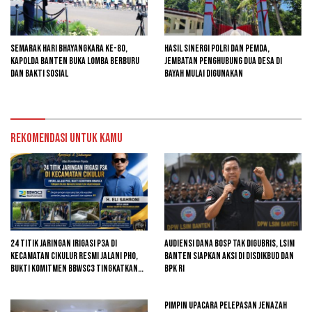
Semarak Hari Bhayangkara ke-80,
Hasil Sinergi Polri dan Pemda,
Kapolda Banten Buka Lomba Berburu
Jembatan Penghubung Dua Desa di
dan Bakti Sosial
Bayah Mulai Digunakan
Rekomendasi untuk kamu
24 Titik Jaringan Irigasi P3A di
Audiensi Dana BOSP Tak Digubris, LSIM
Kecamatan Cikulur Resmi Jalani PHO,
Banten Siapkan Aksi di Disdikbud dan
Bukti Komitmen BBWSC3 Tingkatkan
BPK RI
Infrastruktur Pertanian
Pimpin Upacara Pelepasan Jenazah