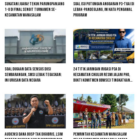
Sukatani Juara! Tekuk Parungpanjang
Soal Isu Potongan Anggaran P3-TGAI di
1-0 di Final Sengit Turnamen se-
Lebak-Pandeglang, Ini Kata Pengawal
Kecamatan Wanasalam
Program
Soal Dugaan Data Sensus Diisi
24 Titik Jaringan Irigasi P3A di
Sembarangan, SMSI Lebak Tegaskan:
Kecamatan Cikulur Resmi Jalani PHO,
Ini Urusan Data Negara
Bukti Komitmen BBWSC3 Tingkatkan
Infrastruktur Pertanian
Audiensi Dana BOSP Tak Digubris, LSIM
Pemrintah kecamatan Wanasalam