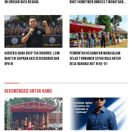
Ini Urusan Data Negara
Bukti Komitmen BBWSC3 Tingkatkan
Infrastruktur Pertanian
Audiensi Dana BOSP Tak Digubris, LSIM
Pemrintah kecamatan Wanasalam
Banten Siapkan Aksi di Disdikbud dan
Gelar Turnamen Sepak Bola Antar
BPK RI
Desa Rangkai HUT RI ke-81
Rekomendasi untuk kamu