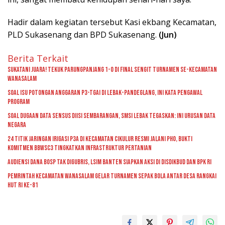
Hadir dalam kegiatan tersebut Kasi ekbang Kecamatan,
PLD Sukasenang dan BPD Sukasenang.
(Jun)
Berita Terkait
Sukatani Juara! Tekuk Parungpanjang 1-0 di Final Sengit Turnamen se-Kecamatan
Wanasalam
Soal Isu Potongan Anggaran P3-TGAI di Lebak-Pandeglang, Ini Kata Pengawal
Program
Soal Dugaan Data Sensus Diisi Sembarangan, SMSI Lebak Tegaskan: Ini Urusan Data
Negara
24 Titik Jaringan Irigasi P3A di Kecamatan Cikulur Resmi Jalani PHO, Bukti
Komitmen BBWSC3 Tingkatkan Infrastruktur Pertanian
Audiensi Dana BOSP Tak Digubris, LSIM Banten Siapkan Aksi di Disdikbud dan BPK RI
Pemrintah kecamatan Wanasalam Gelar Turnamen Sepak Bola Antar Desa Rangkai
HUT RI ke-81