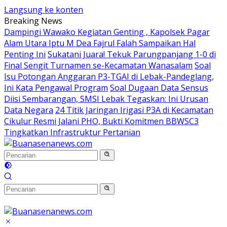
Langsung ke konten
Breaking News
Dampingi Wawako Kegiatan Genting , Kapolsek Pagar
Alam Utara Iptu M Dea Fajrul Falah Sampaikan Hal
Penting Ini
Sukatani Juara! Tekuk Parungpanjang 1-0 di
Final Sengit Turnamen se-Kecamatan Wanasalam
Soal
Isu Potongan Anggaran P3-TGAI di Lebak-Pandeglang,
Ini Kata Pengawal Program
Soal Dugaan Data Sensus
Diisi Sembarangan, SMSI Lebak Tegaskan: Ini Urusan
Data Negara
24 Titik Jaringan Irigasi P3A di Kecamatan
Cikulur Resmi Jalani PHO, Bukti Komitmen BBWSC3
Tingkatkan Infrastruktur Pertanian